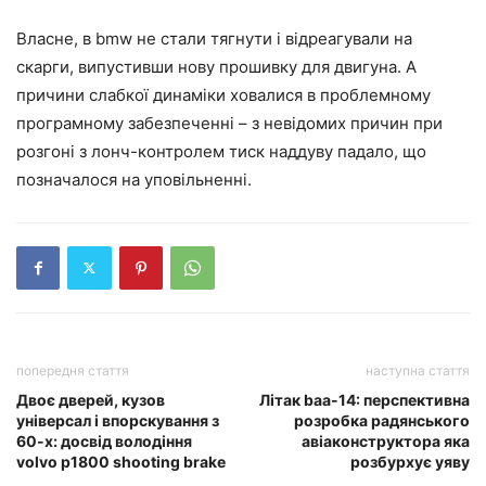
Власне, в bmw не стали тягнути і відреагували на
скарги, випустивши нову прошивку для двигуна. А
причини слабкої динаміки ховалися в проблемному
програмному забезпеченні – з невідомих причин при
розгоні з лонч-контролем тиск наддуву падало, що
позначалося на уповільненні.
попередня стаття
наступна стаття
Двоє дверей, кузов
Літак baa-14: перспективна
універсал і впорскування з
розробка радянського
60-х: досвід володіння
авіаконструктора яка
volvo p1800 shooting brake
розбурхує уяву