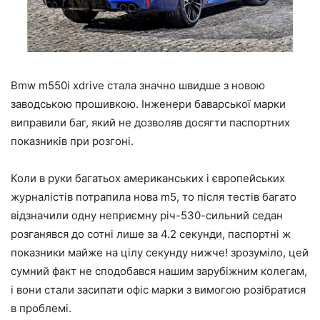
Bmw m550i xdrive стала значно швидше з новою
заводською прошивкою. Інженери баварської марки
виправили баг, який не дозволяв досягти паспортних
показників при розгоні.
Коли в руки багатьох американських і європейських
журналістів потрапила нова m5, то після тестів багато
відзначили одну неприємну річ-530-сильний седан
розганявся до сотні лише за 4.2 секунди, паспортні ж
показники майже на цілу секунду нижче! зрозуміло, цей
сумний факт не сподобався нашим зарубіжним колегам,
і вони стали засипати офіс марки з вимогою розібратися
в проблемі.