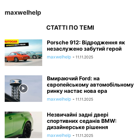
maxwelhelp
СТАТТІ ПО ТЕМІ
Porsche 912: Відродження як
незаслужено забутий герой
maxwelhelp
-
11.11.2025
Вмираючий Ford: на
європейському автомобільному
ринку настає нова ера
maxwelhelp
-
11.11.2025
Незвичайні задні двері
спортивних седанів BMW:
дизайнерське рішення
maxwelhelp
-
11.11.2025