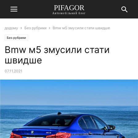
PIFAGOR
Автомобільний блог
додому
Без рубрики
Bmw м5 змусили стати швидше
Без рубрики
Bmw м5 змусили стати
швидше
07.11.2021