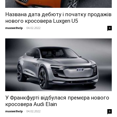
Названа дата дебюту і початку продажів
нового кросовера Luxgen U5
maxwelhelp
-
04.02.2022
0
У Франкфурті відбулася премєра нового
кросовера Audi Elain
maxwelhelp
-
04.02.2022
0