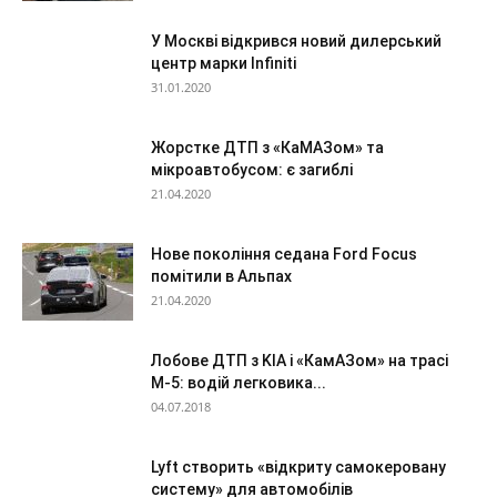
У Москві відкрився новий дилерський
центр марки Infiniti
31.01.2020
Жорстке ДТП з «КаМАЗом» та
мікроавтобусом: є загиблі
21.04.2020
Нове покоління седана Ford Focus
помітили в Альпах
21.04.2020
Лобове ДТП з KIA і «КамАЗом» на трасі
М-5: водій легковика...
04.07.2018
Lyft створить «відкриту самокеровану
систему» для автомобілів