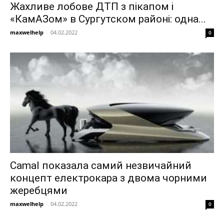
Жахливе лобове ДТП з пікапом і
«КамАЗом» в Сургутском районі: одна...
maxwelhelp
-
04.02.2022
0
Camal показала самий незвичайний
концепт електрокара з двома чорними
жеребцями
maxwelhelp
-
04.02.2022
0