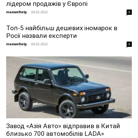
лідером продажів у Європі
maxwelhelp
-
04.02.2022
0
Топ-5 найбільш дешевих іномарок в
Росії назвали експерти
maxwelhelp
-
04.02.2022
0
Завод «Азія Авто» відправив в Китай
близько 700 автомобілів LADA»