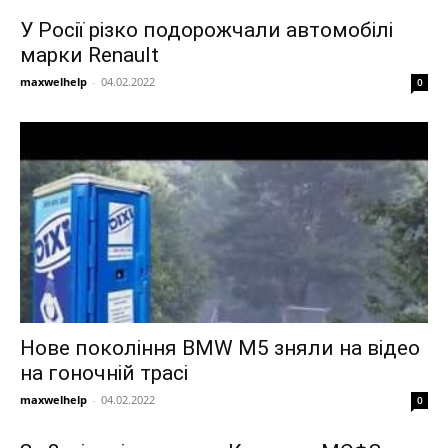
У Росії різко подорожчали автомобілі
марки Renault
maxwelhelp
-
04.02.2022
0
Нове покоління BMW M5 зняли на відео
на гоночній трасі
maxwelhelp
-
04.02.2022
0