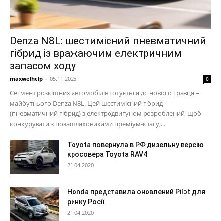
Denza N8L: шестимісний пневматичний
гібрид із вражаючим електричним
запасом ходу
maxwelhelp
-
05.11.2025
0
Сегмент розкішних автомобілів готується до нового гравця –
майбутнього Denza N8L. Цей шестимісний гібрид
(пневматичний гібрид) з електродвигуном розроблений, щоб
конкурувати з позашляховиками преміум-класу,...
Toyota повернула в РФ дизельну версію
кросовера Toyota RAV4
21.04.2020
Honda представила оновлений Pilot для
ринку Росії
21.04.2020