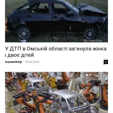
У ДТП в Омській області загинула жінка
і двоє дітей
maxwelhelp
-
04.02.2022
0