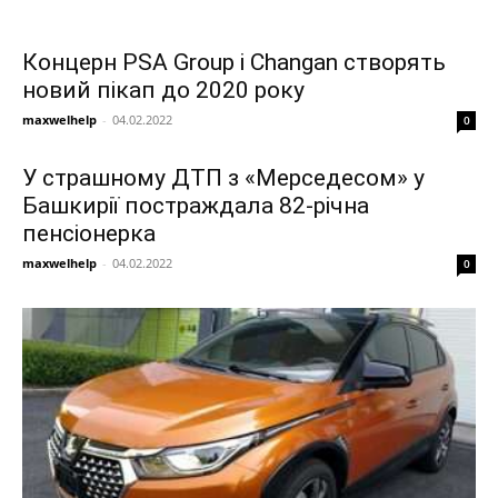
Концерн PSA Group і Changan створять
новий пікап до 2020 року
maxwelhelp
-
04.02.2022
0
У страшному ДТП з «Мерседесом» у
Башкирії постраждала 82-річна
пенсіонерка
maxwelhelp
-
04.02.2022
0