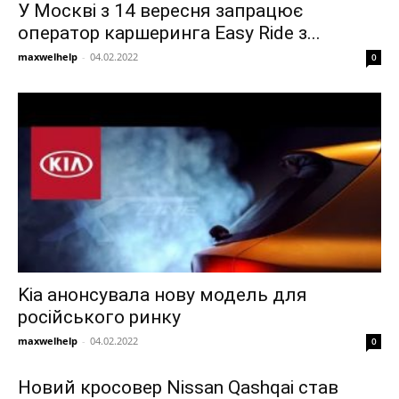
У Москві з 14 вересня запрацює
оператор каршеринга Easy Ride з...
maxwelhelp
-
04.02.2022
0
Kia анонсувала нову модель для
російського ринку
maxwelhelp
-
04.02.2022
0
Новий кросовер Nissan Qashqai став