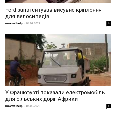
Ford запатентував висувне кріплення
для велосипедів
maxwelhelp
-
04.02.2022
0
У Франкфурті показали електромобіль
для сільських доріг Африки
maxwelhelp
-
04.02.2022
0