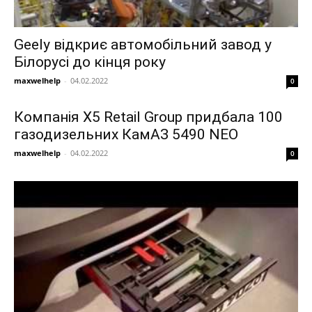
Geely відкриє автомобільний завод у
Білорусі до кінця року
maxwelhelp
-
04.02.2022
0
Компанія Х5 Retail Group придбала 100
газодизельних КамАЗ 5490 NEO
maxwelhelp
-
04.02.2022
0