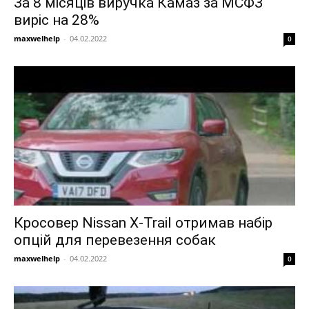
За 8 місяців виручка Камаз за МСФЗ
виріс на 28%
maxwelhelp
-
04.02.2022
0
Кросовер Nissan X-Trail отримав набір
опцій для перевезення собак
maxwelhelp
-
04.02.2022
0