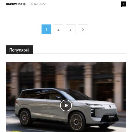
maxwelhelp
-
04.02.2022
0
1
2
3
Популярні