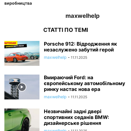
виробництва
maxwelhelp
СТАТТІ ПО ТЕМІ
Porsche 912: Відродження як
незаслужено забутий герой
maxwelhelp
-
11.11.2025
Вмираючий Ford: на
європейському автомобільному
ринку настає нова ера
maxwelhelp
-
11.11.2025
Незвичайні задні двері
спортивних седанів BMW:
дизайнерське рішення
maxwelhelp
-
11.11.2025