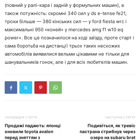
(повний у ралі-кара і задній у формульних машин), а
також потужність: скромні 340 сил у ds e-tense fe21,
трохи більше — 380 кінських сил — у ford fiesta wrc і
максимальні 950 «коней» у mercedes amg f1 w10 eq
power+. Все це позначилося на ході заїзду, проте старт і
сама боротьба на дистанції трьох таких несхожих
автомобілів виявилися вельми цікавими не тільки для
шанувальників гонок, але і для всіх любителів машин.
попередня стаття
наступна стаття
Продажі падають: японці
Подивіться, як тревіс
оновили toyota avalon
пастрана стрибнув через
перед зняттям з
озеро на subaru brat