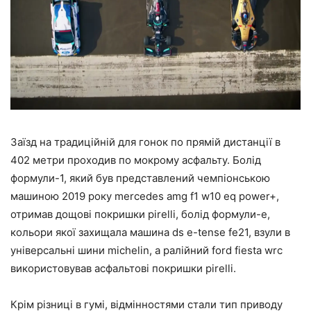
Заїзд на традиційній для гонок по прямій дистанції в
402 метри проходив по мокрому асфальту. Болід
формули-1, який був представлений чемпіонською
машиною 2019 року mercedes amg f1 w10 eq power+,
отримав дощові покришки pirelli, болід формули-е,
кольори якої захищала машина ds e-tense fe21, взули в
універсальні шини michelin, а ралійний ford fiesta wrc
використовував асфальтові покришки pirelli.
Крім різниці в гумі, відмінностями стали тип приводу