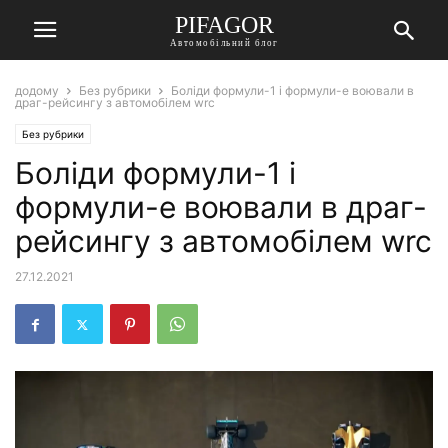
PIFAGOR
Автомобільний блог
додому
Без рубрики
Боліди формули-1 і формули-е воювали в
драг-рейсингу з автомобілем wrc
Без рубрики
Боліди формули-1 і
формули-е воювали в драг-
рейсингу з автомобілем wrc
27.12.2021