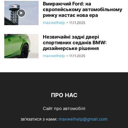
Вмираючий Ford: на
європейському автомобільному
ринку настає нова ера
maxwelhelp
-
11.11.2025
Незвичайні задні двері
спортивних седанів BMW:
дизайнерське рішення
maxwelhelp
-
11.11.2025
ПРО НАС
Сайт про автомобілі
зв'язатися з нами:
maxwelhelp@gmail.com