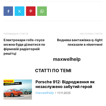
попередня стаття
наступна стаття
Електрокари rolls-royce
Воднева вантажівка q-light
можна буде дізнатися по
показали в німеччині
фірмовій радіаторній
решітці
maxwelhelp
СТАТТІ ПО ТЕМІ
Porsche 912: Відродження як
незаслужено забутий герой
maxwelhelp
-
11.11.2025