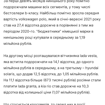
За перші дев’ять місяців нинішнього року помітно
подорожчали машини всіх сегментів, у тому числі
бестселери b-класу. Найбільш помітно зросла середня
вартість volkswagen polo, який в січні-вересні 2021 року
став на 27,4 відсотка дорожче в порівнянні з тим же
періодом 2020-го. “бюджетники” німецької марки в
нинішньому році купували в середньому за 1,19
мільйона рублів.
На другому місці розташувалася вітчизняна lada vesta,
яка встигла подорожчати на 14,1 відсотка, до одного
мільйона рублів в середньому, а на третьому – hyundai
solaris, що додав 12,5 відсотка, до 1,05 мільйона рублів.
На 11,1 відсотка більше (673 тисячі рублів) росіяни стали
платити lada granta, а kia rio став дорожче на 10,3
відсотка від колишньої ціни (1,07 мільйона рублів).
Що стосується кросоверів, то серед них в росії