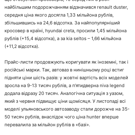
найбільшим подорожчанням відзначився renault duster,
середня ціна якого досягла 1,33 мільйона рублів,
збільшившись на 24,6 відсотка. За найпопулярніший
кросовер в країні, hyundai creta, просили 1,45 мільйона
рублів (+15,4 відсотка), а за kia seltos – 1,66 мільйона
(+11,2 відсотка).
Прайс-листи продовжують коригувати як іноземні, так і
російські марки. Так, автоваз в нинішньому році встиг
підняти ціни шість разів: у жовтні вартість всіх моделей
зросла на 9-13 тисяч рублів, а п’ятидверна niva legend
додала відразу 20 тисяч. Аналогічна ситуація з уазом,
який з червня підвищує ціни щомісяця. У листопаді всі
моделі ульяновського автозаводу стали дорожче на 35-
50 тисяч рублів, внаслідок чого ціна hunter вперше
перевалила за мільйон рублів в «базі».