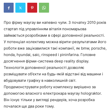
Про фірму wayray ви напевно чули. З початку 2010 років
стартап під управлінням віталія пономарьова
займається розробками в сфері доповненої реальності.
У потенціал колективу можна вірити-результатами його
роботи вже зацікавилися такі компанії, як bmw, porsche,
honda, hyundai, saic, rinspeed і pininfarina. Головне
досягнення фірми-система deep reality display.
Технологія доповненої реальності дозволяє
розміщувати об’єкти на будь-якій відстані від машини і
вбудовувати графіку в навколишній світ.
Продемонструвати роботу комплексу вирішено за
допомогою власного електрокара wayray holograktor.
Він існує тільки у вигляді рендерів, хоча розробка
почалася ще два роки тому.