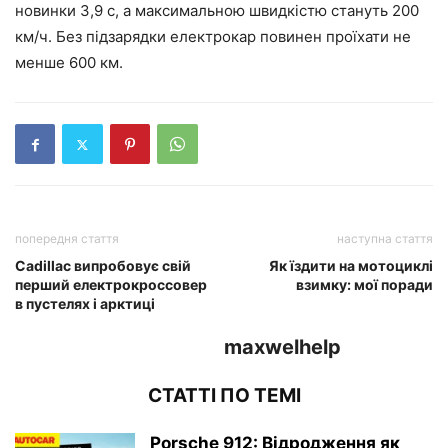
новинки 3,9 с, а максимальною швидкістю стануть 200
км/ч. Без підзарядки електрокар повинен проїхати не
менше 600 км.
попередня стаття
наступна стаття
Cadillac випробовує свій
Як їздити на мотоциклі
перший електрокроссовер
взимку: мої поради
в пустелях і арктиці
maxwelhelp
СТАТТІ ПО ТЕМІ
Porsche 912: Відродження як