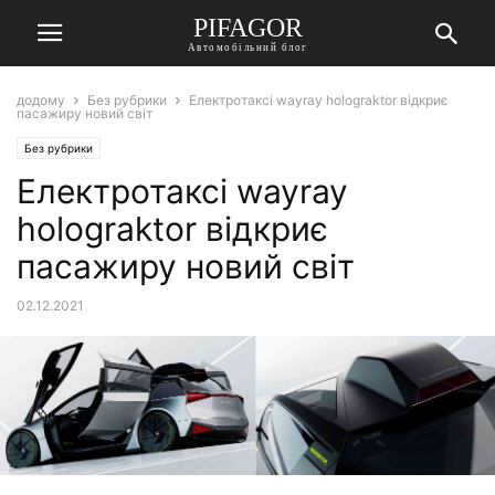
PIFAGOR
Автомобільний блог
додому
Без рубрики
Електротаксі wayray holograktor відкриє
пасажиру новий світ
Без рубрики
Електротаксі wayray
holograktor відкриє
пасажиру новий світ
02.12.2021