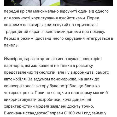
передні крісла максимально відсунуті один від одного
для зручності користування джойстиками. Перед
кожним з пасажирів є витягнутий по горизонталі
традиційний екран з основними даними про поїздку.
Кермо в режимі дистанційного керування інтегрується в
панель.
Ймовірно, зараз стартап активно шукає інвесторів і
партнерів, які зацікавлені не тільки в розвитку
представлених технологій, але і у виробництві самого
автомобіля. За задумом пономарьова, на шлях до
конвеєра гологлактору буде потрібно ще близько
чотирьох років. Поки не ясно, чию платформу могли б
використовувати розробники, хоча динамічні
характеристики моделі заявлені досить точно.
Виконання стандартної вправи 0-100 км / год займе у