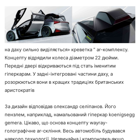
на даху сильно виділяється» креветка ” ar-комплексу.
Концепту відрядили колеса діаметром 22 дюйми.
Передні двері відкриваються під стать іменитим
гіперкарам. У задні-інтегровані частини даху, а
розорюються вони в кращих традиціях британських
аристократів
За дизайн відповідав олександр селіпанов. Його
пензлем, наприклад, намальований гіперкар koenigsegg
gemera. Цікаво, що основа концепту wayray-
голографічне ar-скління. Весь автомобіль будувався
навколо технології. Незвичайна і компоновка-якщо