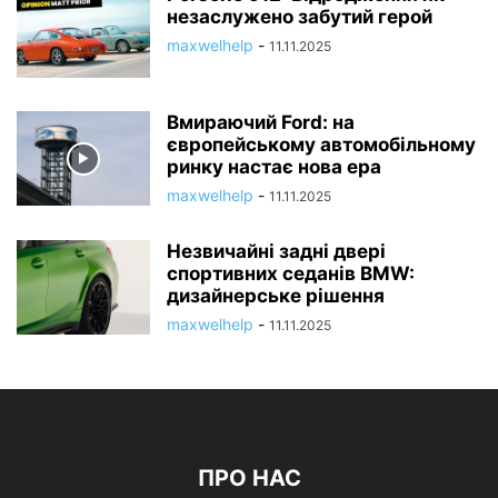
незаслужено забутий герой
maxwelhelp
-
11.11.2025
Вмираючий Ford: на
європейському автомобільному
ринку настає нова ера
maxwelhelp
-
11.11.2025
Незвичайні задні двері
спортивних седанів BMW:
дизайнерське рішення
maxwelhelp
-
11.11.2025
ПРО НАС