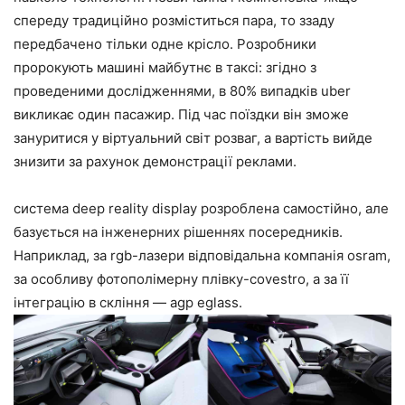
спереду традиційно розміститься пара, то ззаду
передбачено тільки одне крісло. Розробники
пророкують машині майбутнє в таксі: згідно з
проведеними дослідженнями, в 80% випадків uber
викликає один пасажир. Під час поїздки він зможе
зануритися у віртуальний світ розваг, а вартість вийде
знизити за рахунок демонстрації реклами.
система deep reality display розроблена самостійно, але
базується на інженерних рішеннях посередників.
Наприклад, за rgb-лазери відповідальна компанія osram,
за особливу фотополімерну плівку-covestro, а за її
інтеграцію в скління — agp eglass.