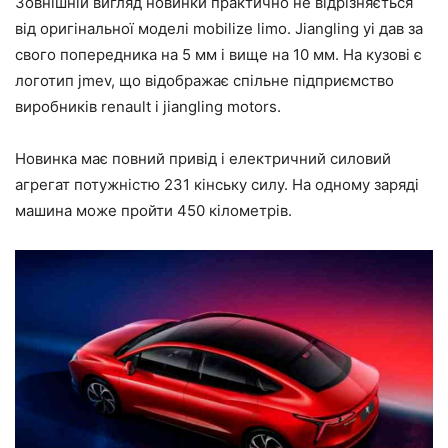
Зовнішній вигляд новинки практично не відрізняється
від оригінальної моделі mobilize limo. Jiangling yi дав за
свого попередника на 5 мм і вище на 10 мм. На кузові є
логотип jmev, що відображає спільне підприємство
виробників renault і jiangling motors.
Новинка має повний привід і електричний силовий
агрегат потужністю 231 кінську силу. На одному заряді
машина може пройти 450 кілометрів.