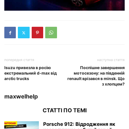
попередня стаття
наступна стаття
Isuzu привезла в росію
Поспішне завершення
екстремальний d-max від
мотосезону: на південній
arctic trucks
renault врізався в minsk. Що
з хлопцем?
maxwelhelp
СТАТТІ ПО ТЕМІ
Porsche 912: Відродження як