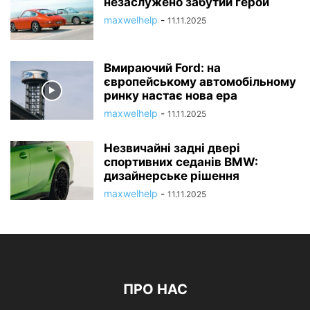
незаслужено забутий герой
maxwelhelp
-
11.11.2025
Вмираючий Ford: на
європейському автомобільному
ринку настає нова ера
maxwelhelp
-
11.11.2025
Незвичайні задні двері
спортивних седанів BMW:
дизайнерське рішення
maxwelhelp
-
11.11.2025
ПРО НАС