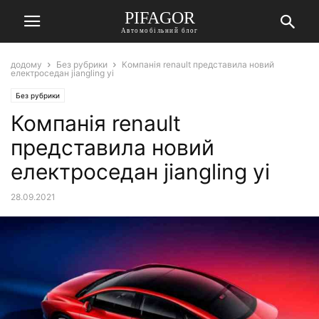
PIFAGOR
Автомобільний блог
додому
Без рубрики
Компанія renault представила новий
електроседан jiangling yi
Без рубрики
Компанія renault
представила новий
електроседан jiangling yi
28.09.2021