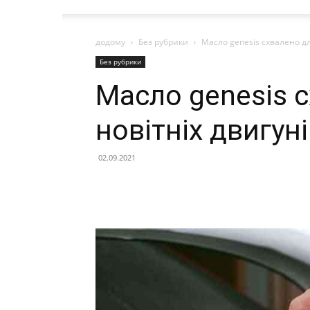
додому
Без рубрики
Масло genesis схвалено дл
Без рубрики
Масло genesis 
новітніх двигун
02.09.2021