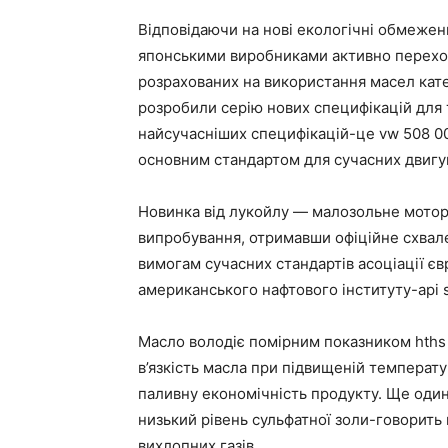
Відповідаючи на нові екологічні обмежен
японськими виробниками активно переход
розрахованих на використання масел катег
розробили серію нових специфікацій для т
найсучасніших специфікацій-це vw 508 00 
основним стандартом для сучасних двигун
Новинка від лукойлу — малозольне мотор
випробування, отримавши офіційне схвале
вимогам сучасних стандартів асоціації єв
американського нафтового інституту-api s
Масло володіє помірним показником hths 
в’язкість масла при підвищеній температу
паливну економічність продукту. Ще один
низький рівень сульфатної золи-говорить
вихлопних газів.