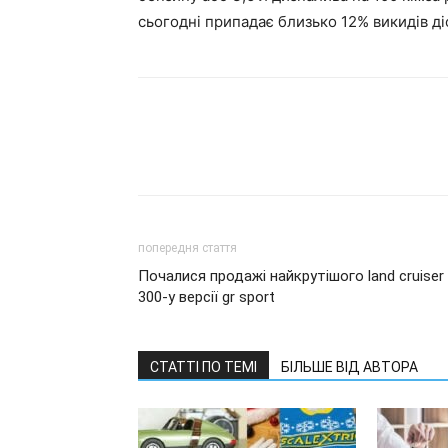
сьогодні припадає близько 12% викидів д
попередня стаття
Почалися продажі найкрутішого land cruiser
300-у версії gr sport
СТАТТІ ПО ТЕМІ
БІЛЬШЕ ВІД АВТОРА