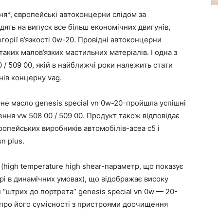
ня*, європейські автоконцерни слідом за
ять на випуск все більш економічних двигунів,
орії в’язкості 0w-20. Провідні автоконцерни
аких малов’язких мастильних матеріалів. І одна з
/ 509 00, якій в найближчі роки належить стати
ів концерну vag.
не масло genesis special vn 0w-20-пройшла успішні
ння vw 508 00 / 509 00. Продукт також відповідає
ропейських виробників автомобілів-acea c5 і
n plus.
(high temperature high shear-параметр, що показує
рі в динамічних умовах), що відображає високу
 “штрих до портрета” genesis special vn 0w — 20-
 про його сумісності з пристроями доочищення