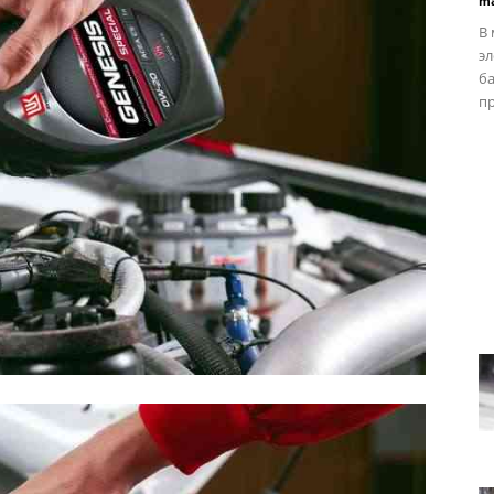
ma
В
эл
ба
пр