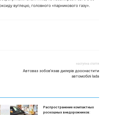
іоксиду вуглецю, головного «парникового газу».
наступна стаття
Автоваз зобов’язав дилерів дооснастити
автомобілі lada
Распространение компактных
роскошных внедорожников: