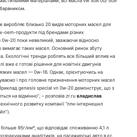
мастильними матеріалами, всі масла vw 508 00/ 509
 барвником.
вже виробляє близько 20 видів моторних масел для
них-oem-продукти під брендами різних
ти 0w-20 поки невеликий, зважаючи відносно
о вимагає таких масел. Основний ринок збуту
а. Екологічні тренди роблять все більший вплив на
і вже є готові рішення для новітніх двигунів
’язких масел — 0w-16. Однак, орієнтуючись на
абуваємо і про головне призначення моторних масел
Приклад genesis special vn 0w-20 демонструє, що з
ся на відмінно”, – розповів zr.ru
владислав
технічного розвитку компанії “ллк-інтернешнл
йл”).
більше 95г/км*, що відповідає споживанню 4,1 л
розрахунками аналітиків, на пасажирські авто в єс