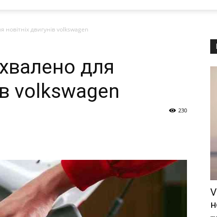
я новітніх двигунів volkswagen
схвалено для
ів volkswagen
230
V
н