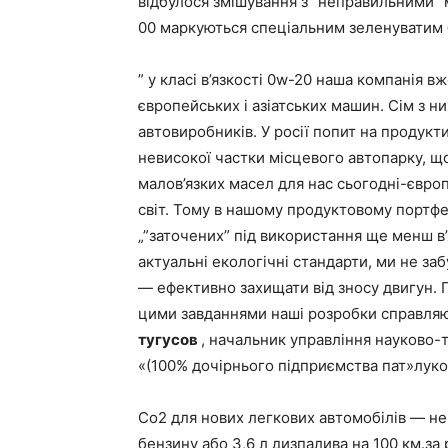
відбулося змішування з “неправильними” 
00 маркуються спеціальним зеленуватим
” у класі в’язкості 0w-20 наша компанія 
європейських і азіатських машин. Сім з 
автовиробників. У росії попит на продук
невисокої частки місцевого автопарку, щ
малов’язких масел для нас сьогодні-європ
світ. Тому в нашому продуктовому портфел
„”заточених” під використання ще менш в
актуальні екологічні стандарти, ми не з
— ефективно захищати від зносу двигун. 
цими завданнями наші розробки справляють
тугусов
, начальник управління науково-
«(100% дочірнього підприємства пат»луко
Co2 для нових легкових автомобілів — не 
бензину або 3,6 л дизпалива на 100 км.за 