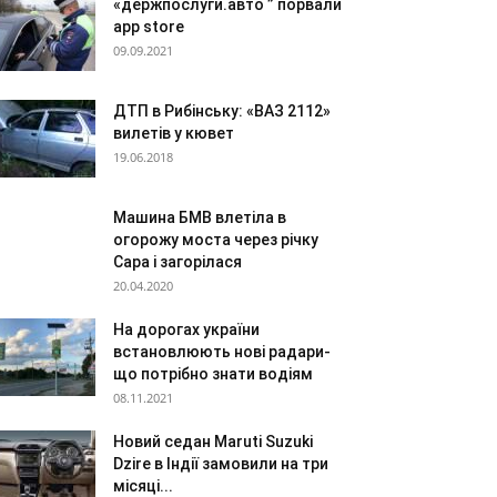
«держпослуги.авто ” порвали
app store
09.09.2021
ДТП в Рибінську: «ВАЗ 2112»
вилетів у кювет
19.06.2018
Машина БМВ влетіла в
огорожу моста через річку
Сара і загорілася
20.04.2020
На дорогах україни
встановлюють нові радари-
що потрібно знати водіям
08.11.2021
Новий седан Maruti Suzuki
Dzire в Індії замовили на три
місяці...