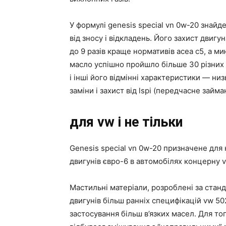
У формулі genesis special vn 0w-20 знайд
від зносу і відкладень. Його захист двигу
до 9 разів краще нормативів acea c5, а ми
масло успішно пройшло більше 30 різних те
і інші його відмінні характеристики — ни
заміни і захист від lspi (передчасне займа
для
vw і не тільки
Genesis special vn 0w-20 призначене для
двигунів євро-6 в автомобілях концерну vag
Мастильні матеріали, розроблені за станд
двигунів більш ранніх специфікацій vw 50
застосування більш в’язких масел. Для то