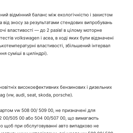
ений відмінний баланс між екологічністю і захистом
на від зносу за результатами стендових випробувань
ючі властивості — до 2 разів! в цілому моторне
стів volkswagen і асеа, в ході яких були відзначені
зькотемпературні властивості, збільшений інтервал
ння суміші в циліндрі).
 новітніх високоефективних бензинових і дизельних
 (vw, audi, seat, skoda, porsche).
артом vw 508 00/ 509 00, не призначені для
2 00/505 00 або 504 00/507 00, що вимагають
го щоб при обслуговуванні авто випадково не