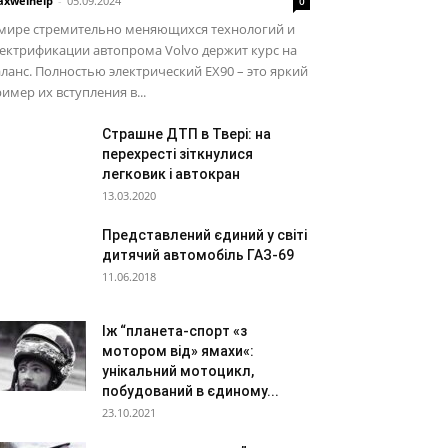
xwelhelp
-
05.09.2024
0
 мире стремительно меняющихся технологий и
ектрификации автопрома Volvo держит курс на
ланс. Полностью электрический EX90 – это яркий
имер их вступления в...
Страшне ДТП в Твері: на
перехресті зіткнулися
легковик і автокран
13.03.2020
Представлений єдиний у світі
дитячий автомобіль ГАЗ-69
11.06.2018
Іж “планета-спорт «з
мотором від» ямахи«:
унікальний мотоцикл,
побудований в єдиному...
23.10.2021