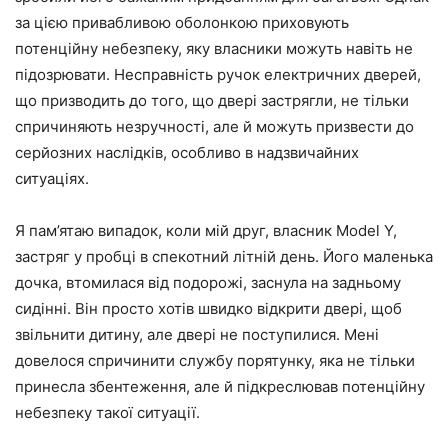
за цією привабливою оболонкою приховують
потенційну небезпеку, яку власники можуть навіть не
підозрювати. Несправність ручок електричних дверей,
що призводить до того, що двері застрягли, не тільки
спричиняють незручності, але й можуть призвести до
серйозних наслідків, особливо в надзвичайних
ситуаціях.
Я пам’ятаю випадок, коли мій друг, власник Model Y,
застряг у пробці в спекотний літній день. Його маленька
дочка, втомилася від подорожі, заснула на задньому
сидінні. Він просто хотів швидко відкрити двері, щоб
звільнити дитину, але двері не поступилися. Мені
довелося спричинити службу порятунку, яка не тільки
принесла збентеження, але й підкреслював потенційну
небезпеку такої ситуації.