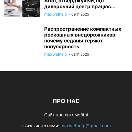
Audi, стверджуючи, що
дилерський центр працює...
maxwelhelp
-
09.11.2025
Распространение компактных
роскошных внедорожников:
почему седаны теряют
популярность
maxwelhelp
-
08.11.2025
ПРО НАС
Сайт про автомобілі
зв'язатися з нами:
maxwelhelp@gmail.com