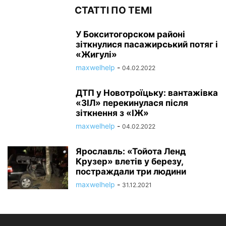
СТАТТІ ПО ТЕМІ
У Бокситогорском районі
зіткнулися пасажирський потяг і
«Жигулі»
maxwelhelp
-
04.02.2022
ДТП у Новотроїцьку: вантажівка
«ЗІЛ» перекинулася після
зіткнення з «ІЖ»
maxwelhelp
-
04.02.2022
Ярославль: «Тойота Ленд
Крузер» влетів у березу,
постраждали три людини
maxwelhelp
-
31.12.2021