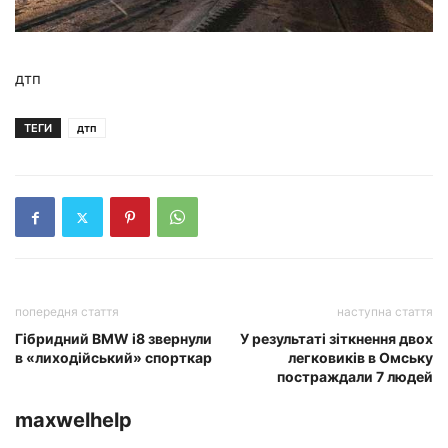
дтп
ТЕГИ
дтп
попередня стаття
наступна стаття
Гібридний BMW i8 звернули
У результаті зіткнення двох
в «лиходійський» спорткар
легковиків в Омську
постраждали 7 людей
maxwelhelp