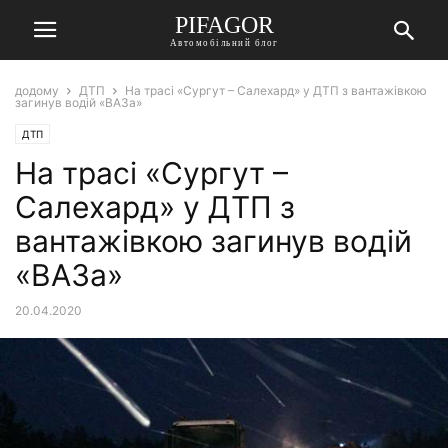
PIFAGOR
Автомобільний блог
додому
ДТП
На трасі «Сургут – Салехард» у ДТП з вантажівкою
загинув водій «ВАЗа»
ДТП
На трасі «Сургут –
Салехард» у ДТП з
вантажівкою загинув водій
«ВАЗа»
20.04.2020