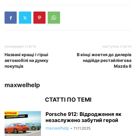
попередня стаття
наступна стаття
Названі кращі і гірші
В кінці жовтня до дилерів
автомобілі на думку
надійде рестайлінгова
покупців
Mazda 6
maxwelhelp
СТАТТІ ПО ТЕМІ
Porsche 912: Відродження як
незаслужено забутий герой
maxwelhelp
-
11.11.2025