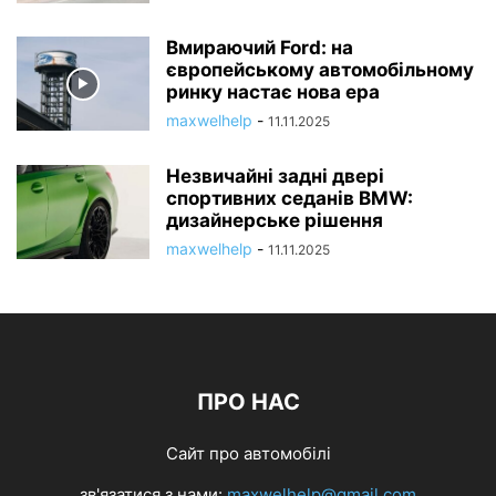
Вмираючий Ford: на
європейському автомобільному
ринку настає нова ера
maxwelhelp
-
11.11.2025
Незвичайні задні двері
спортивних седанів BMW:
дизайнерське рішення
maxwelhelp
-
11.11.2025
ПРО НАС
Сайт про автомобілі
зв'язатися з нами:
maxwelhelp@gmail.com