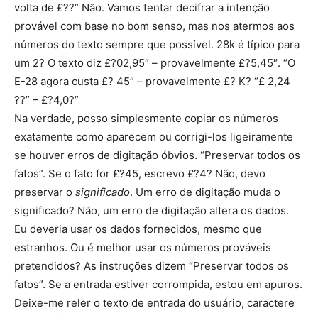
volta de £??” Não. Vamos tentar decifrar a intenção
provável com base no bom senso, mas nos atermos aos
números do texto sempre que possível. 28k é típico para
um 2? O texto diz £?02,95″ – provavelmente £?5,45″. “O
E-28 agora custa £? 45” – provavelmente £? K? “£ 2,24
??” – £?4,0?”
Na verdade, posso simplesmente copiar os números
exatamente como aparecem ou corrigi-los ligeiramente
se houver erros de digitação óbvios. “Preservar todos os
fatos”. Se o fato for £?45, escrevo £?4? Não, devo
preservar o
significado
. Um erro de digitação muda o
significado? Não, um erro de digitação altera os dados.
Eu deveria usar os dados fornecidos, mesmo que
estranhos. Ou é melhor usar os números prováveis
pretendidos? As instruções dizem “Preservar todos os
fatos”. Se a entrada estiver corrompida, estou em apuros.
Deixe-me reler o texto de entrada do usuário, caractere