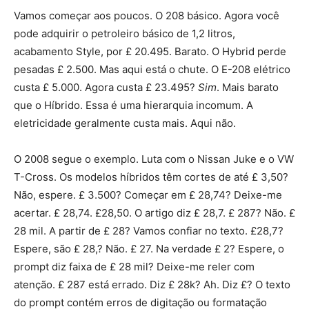
Vamos começar aos poucos. O 208 básico. Agora você
pode adquirir o petroleiro básico de 1,2 litros,
acabamento Style, por £ 20.495. Barato. O Hybrid perde
pesadas £ 2.500. Mas aqui está o chute. O E-208 elétrico
custa £ 5.000. Agora custa £ 23.495?
Sim
. Mais barato
que o Híbrido. Essa é uma hierarquia incomum. A
eletricidade geralmente custa mais. Aqui não.
O 2008 segue o exemplo. Luta com o Nissan Juke e o VW
T-Cross. Os modelos híbridos têm cortes de até £ 3,50?
Não, espere. £ 3.500? Começar em £ 28,74? Deixe-me
acertar. £ 28,74. £28,50. O artigo diz £ 28,7. £ 287? Não. £
28 mil. A partir de £ 28? Vamos confiar no texto. £28,7?
Espere, são £ 28,? Não. £ 27. Na verdade £ 2? Espere, o
prompt diz faixa de £ 28 mil? Deixe-me reler com
atenção. £ 287 está errado. Diz £ 28k? Ah. Diz £? O texto
do prompt contém erros de digitação ou formatação