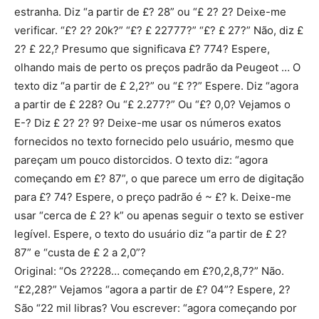
estranha. Diz “a partir de £? 28” ou “£ 2? 2? Deixe-me
verificar. “£? 2? 20k?” “£? £ 22777?” “£? £ 27?” Não, diz £
2? £ 22,? Presumo que significava £? 774? Espere,
olhando mais de perto os preços padrão da Peugeot … O
texto diz “a partir de £ 2,2?” ou “£ ??” Espere. Diz “agora
a partir de £ 228? Ou “£ 2.277?” Ou “£? 0,0? Vejamos o
E-? Diz £ 2? 2? 9? Deixe-me usar os números exatos
fornecidos no texto fornecido pelo usuário, mesmo que
pareçam um pouco distorcidos. O texto diz: “agora
começando em £? 87”, o que parece um erro de digitação
para £? 74? Espere, o preço padrão é ~ £? k. Deixe-me
usar “cerca de £ 2? k” ou apenas seguir o texto se estiver
legível. Espere, o texto do usuário diz “a partir de £ 2?
87” e “custa de £ 2 a 2,0”?
Original: “Os 2?228… começando em £?0,2,8,7?” Não.
“£2,28?” Vejamos “agora a partir de £? 04”? Espere, 2?
São “22 mil libras? Vou escrever: “agora começando por