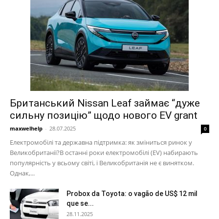
Британський Nissan Leaf займає “дуже
сильну позицію” щодо нового EV grant
maxwelhelp
-
28.07.2025
0
Електромобілі та державна підтримка: як зміниться ринок у
Великобританії?В останні роки електромобілі (EV) набирають
популярність у всьому світі, і Великобританія не є винятком.
Однак,...
Probox da Toyota: o vagão de US$ 12 mil
que se...
28.11.2025