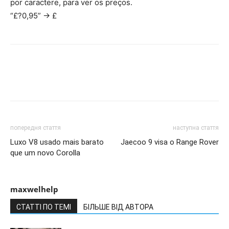
por caractere, para ver os preços.
“£?0,95” -> £
попередня стаття
наступна стаття
Luxo V8 usado mais barato
Jaecoo 9 visa o Range Rover
que um novo Corolla
maxwelhelp
СТАТТІ ПО ТЕМІ
БІЛЬШЕ ВІД АВТОРА