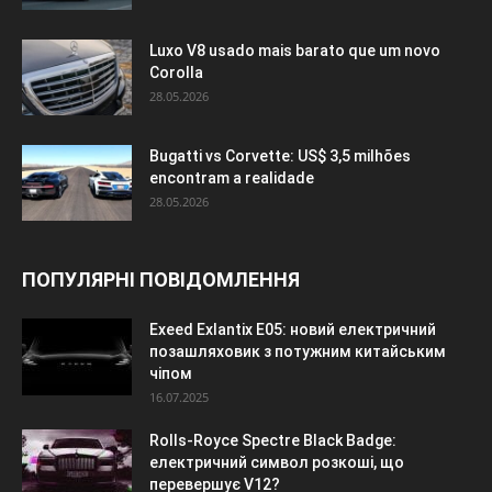
Luxo V8 usado mais barato que um novo
Corolla
28.05.2026
Bugatti vs Corvette: US$ 3,5 milhões
encontram a realidade
28.05.2026
ПОПУЛЯРНІ ПОВІДОМЛЕННЯ
Exeed Exlantix E05: новий електричний
позашляховик з потужним китайським
чіпом
16.07.2025
Rolls-Royce Spectre Black Badge:
електричний символ розкоші, що
перевершує V12?