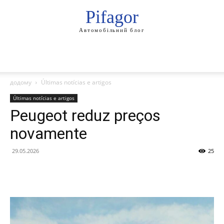
Pifagor
Автомобільний блог
додому
Últimas notícias e artigos
Últimas notícias e artigos
Peugeot reduz preços
novamente
29.05.2026
25