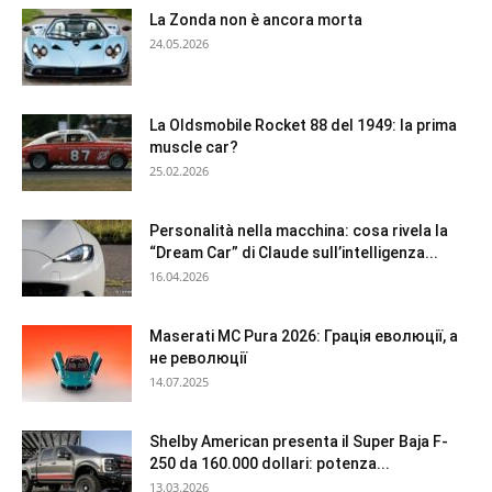
La Zonda non è ancora morta
24.05.2026
La Oldsmobile Rocket 88 del 1949: la prima
muscle car?
25.02.2026
Personalità nella macchina: cosa rivela la
“Dream Car” di Claude sull’intelligenza...
16.04.2026
Maserati MC Pura 2026: Грація еволюції, а
не революції
14.07.2025
Shelby American presenta il Super Baja F-
250 da 160.000 dollari: potenza...
13.03.2026