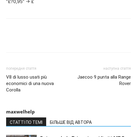
“£?0,95” -> £
попередня стаття
наступна стаття
V8 di lusso usati più
Jaecoo 9 punta alla Range
economici di una nuova
Rover
Corolla
maxwelhelp
СТАТТІ ПО ТЕМІ
БІЛЬШЕ ВІД АВТОРА