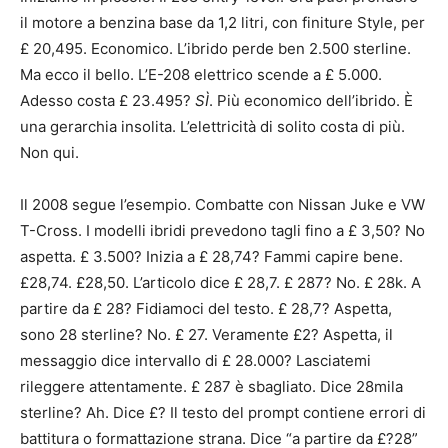
il motore a benzina base da 1,2 litri, con finiture Style, per
£ 20,495. Economico. L’ibrido perde ben 2.500 sterline.
Ma ecco il bello. L’E-208 elettrico scende a £ 5.000.
Adesso costa £ 23.495?
SÌ
. Più economico dell’ibrido. È
una gerarchia insolita. L’elettricità di solito costa di più.
Non qui.
Il 2008 segue l’esempio. Combatte con Nissan Juke e VW
T-Cross. I modelli ibridi prevedono tagli fino a £ 3,50? No
aspetta. £ 3.500? Inizia a £ 28,74? Fammi capire bene.
£28,74. £28,50. L’articolo dice £ 28,7. £ 287? No. £ 28k. A
partire da £ 28? Fidiamoci del testo. £ 28,7? Aspetta,
sono 28 sterline? No. £ 27. Veramente £2? Aspetta, il
messaggio dice intervallo di £ 28.000? Lasciatemi
rileggere attentamente. £ 287 è sbagliato. Dice 28mila
sterline? Ah. Dice £? Il testo del prompt contiene errori di
battitura o formattazione strana. Dice “a partire da £?28”