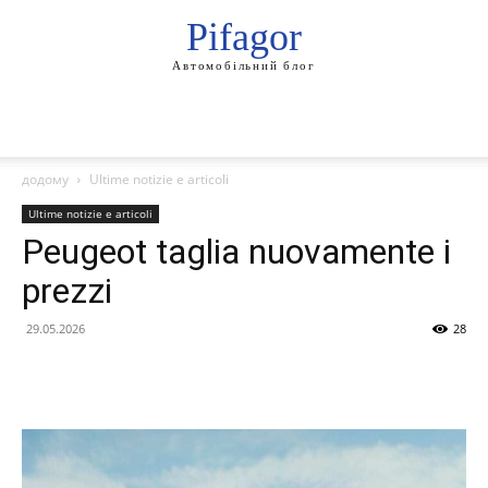
Pifagor
Автомобільний блог
додому
Ultime notizie e articoli
Ultime notizie e articoli
Peugeot taglia nuovamente i
prezzi
29.05.2026
28