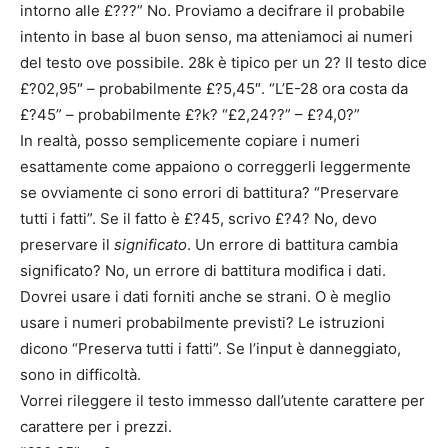
intorno alle £???” No. Proviamo a decifrare il probabile
intento in base al buon senso, ma atteniamoci ai numeri
del testo ove possibile. 28k è tipico per un 2? Il testo dice
£?02,95″ – probabilmente £?5,45″. “L’E-28 ora costa da
£?45” – probabilmente £?k? “£2,24??” – £?4,0?”
In realtà, posso semplicemente copiare i numeri
esattamente come appaiono o correggerli leggermente
se ovviamente ci sono errori di battitura? “Preservare
tutti i fatti”. Se il fatto è £?45, scrivo £?4? No, devo
preservare il
significato
. Un errore di battitura cambia
significato? No, un errore di battitura modifica i dati.
Dovrei usare i dati forniti anche se strani. O è meglio
usare i numeri probabilmente previsti? Le istruzioni
dicono “Preserva tutti i fatti”. Se l’input è danneggiato,
sono in difficoltà.
Vorrei rileggere il testo immesso dall’utente carattere per
carattere per i prezzi.