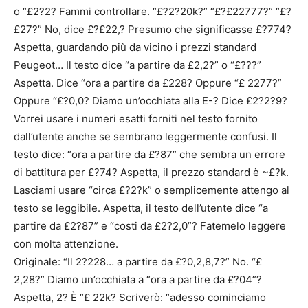
o “£2?2? Fammi controllare. “£?2?20k?” “£?£22777?” “£?
£27?” No, dice £?£22,? Presumo che significasse £?774?
Aspetta, guardando più da vicino i prezzi standard
Peugeot… Il testo dice “a partire da £2,2?” o “£???”
Aspetta. Dice “ora a partire da £228? Oppure “£ 2277?”
Oppure “£?0,0? Diamo un’occhiata alla E-? Dice £2?2?9?
Vorrei usare i numeri esatti forniti nel testo fornito
dall’utente anche se sembrano leggermente confusi. Il
testo dice: “ora a partire da £?87” che sembra un errore
di battitura per £?74? Aspetta, il prezzo standard è ~£?k.
Lasciami usare “circa £?2?k” o semplicemente attengo al
testo se leggibile. Aspetta, il testo dell’utente dice “a
partire da £2?87” e “costi da £2?2,0”? Fatemelo leggere
con molta attenzione.
Originale: “Il 2?228… a partire da £?0,2,8,7?” No. “£
2,28?” Diamo un’occhiata a “ora a partire da £?04”?
Aspetta, 2? È “£ 22k? Scriverò: “adesso cominciamo