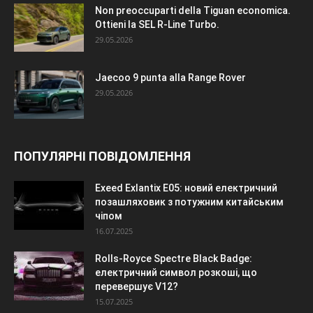
Non preoccuparti della Tiguan economica.
Ottieni la SEL R-Line Turbo.
29.05.2026
Jaecoo 9 punta alla Range Rover
29.05.2026
ПОПУЛЯРНІ ПОВІДОМЛЕННЯ
Exeed Exlantix E05: новий електричний
позашляховик з потужним китайським
чіпом
16.07.2025
Rolls-Royce Spectre Black Badge:
електричний символ розкоші, що
перевершує V12?
15.07.2025