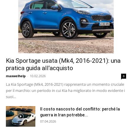
Kia Sportage usata (Mk4, 2016-2021): una
pratica guida all’acquisto
maxwelhelp
-
10.02.2026
0
La Kia Sportage (Mk4, 2016-2021) rappresenta un momento cruciale
per il marchio: un periodo in cui Kia ha migliorato in modo evidente i
suoi...
Il costo nascosto del conflitto: perché la
guerra in Iran potrebbe...
07.04.2026