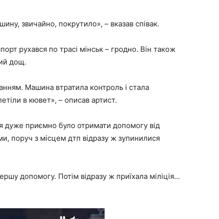
шину, звичайно, покрутило», – вказав співак.
орт рухався по трасі мінськ – гродно. Він також
ий дощ.
ванням. Машина втратила контроль і стала
етіли в кювет», – описав артист.
ася дуже приємно було отримати допомогу від
и, поруч з місцем дтп відразу ж зупинилися
ершу допомогу. Потім відразу ж приїхала міліція…