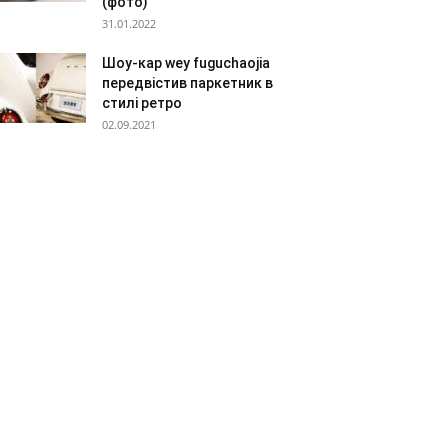
(фото)
31.01.2022
Шоу-кар wey fuguchaojia
передвістив паркетник в
стилі ретро
02.09.2021