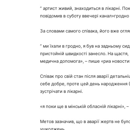
” артист живий, знаходиться в лікарні. По
повідомив в суботу ввечері канал»гродно
За словами самого співака, його вже оглян
” ми їхали в гродно, я був на задньому си
пристойній швидкості занесло. На щастя, в
медична допомога», – пише «риа новости
Співак про свій стан після аварії детальні
себе добре, проте цей день народження (
зустрічати в лікарні.
«я поки ще в мінській обласній лікарні», –
Метов зазначив, що в аварії жертв не було
ушкоджень.