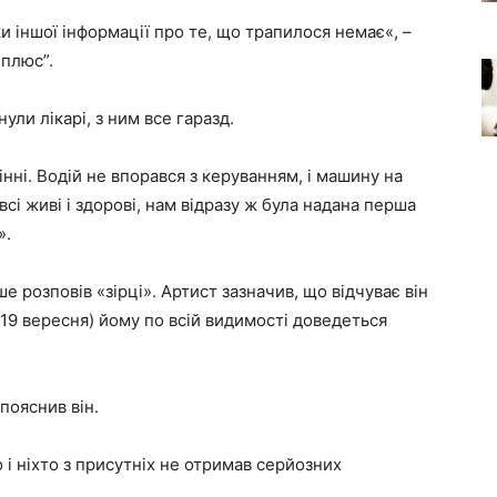
ки іншої інформації про те, що трапилося немає«, –
 плюс”.
ули лікарі, з ним все гаразд.
дінні. Водій не впорався з керуванням, і машину на
сі живі і здорові, нам відразу ж була надана перша
».
ше розповів «зірці». Артист зазначив, що відчуває він
19 вересня) йому по всій видимості доведеться
 пояснив він.
 і ніхто з присутніх не отримав серйозних