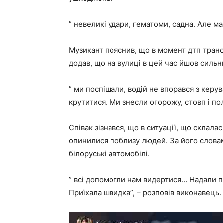
” невеликі удари, гематоми, садна. Але ма
Музикант пояснив, що в момент дтп трансп
додав, що на вулиці в цей час йшов сильн
” ми поспішали, водій не впорався з керу
крутитися. Ми знесли огорожу, стовп і пол
Співак зізнався, що в ситуації, що склал
опинилися поблизу людей. За його словам
білоруські автомобілі.
” всі допомогли нам видертися… Надали п
Приїхала швидка”, – розповів виконавець.