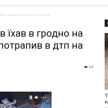
одно на день міста, але потрапив в...
в їхав в гродно на
 потрапив в дтп на
214
T
к