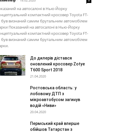
xwelhelp
-
18.02.2020
0
казаний на автосалоні в Нью-Йорку
нцептуальний компактний кросовер Toyota FT-
X був визнаний самим брутальним автомобілем
рки Показаний на автосалоні в Нью-Йорку
нцептуальний компактний кросовер Toyota FT-
X був визнаний самим брутальним автомобілем
арки.
До дилерів дістався
оновлений кросовер Zotye
T600 Sport 2018
21.04.2020
Ростовська область: у
лобовому ДТП з
мікроавтобусом загинув
водій «Ниви»
20.04.2020
Пермський край вперше
обійшов Татарстан з