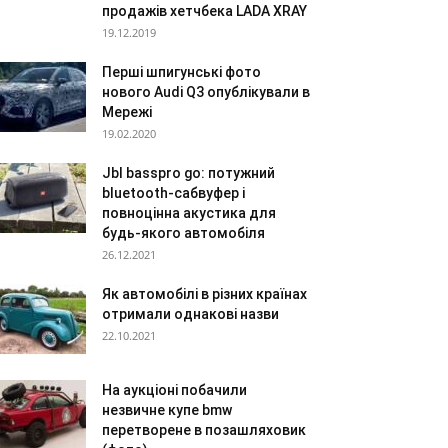
продажів хетчбека LADA XRAY
19.12.2019
Перші шпигунські фото
нового Audi Q3 опублікували в
Мережі
19.02.2020
Jbl basspro go: потужний
bluetooth-сабвуфер і
повноцінна акустика для
будь-якого автомобіля
26.12.2021
Як автомобілі в різних країнах
отримали однакові назви
22.10.2021
На аукціоні побачили
незвичне купе bmw
перетворене в позашляховик