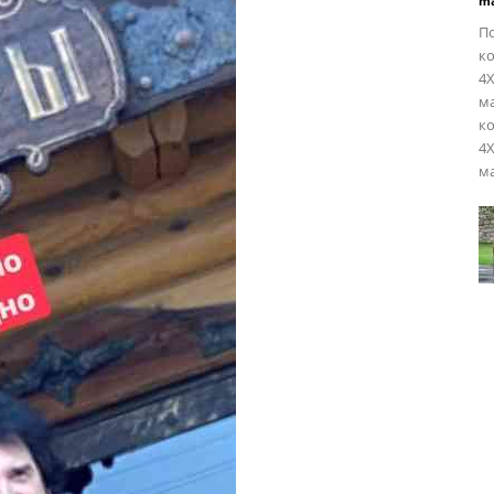
ma
По
ко
4
ма
ко
4
м