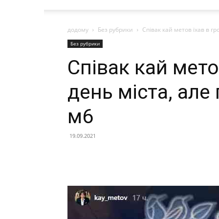
додому
Без рубрики
Співак кай метов їхав в гр
Без рубрики
Співак кай мето
день міста, але
м6
19.09.2021