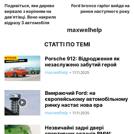
Подивіться, яке дерево
Ford bronco raptor вийде на
вирвало з корінням на
ринок наступного року
дев’ятівці. Воно накрило
відразу 3 автомобіля
maxwelhelp
СТАТТІ ПО ТЕМІ
Porsche 912: Відродження як
незаслужено забутий герой
maxwelhelp
-
11.11.2025
Вмираючий Ford: на
європейському автомобільному
ринку настає нова ера
maxwelhelp
-
11.11.2025
Незвичайні задні двері
спортивних седанів BMW: