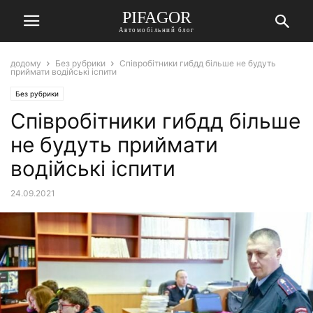
PIFAGOR
Автомобільний блог
додому
Без рубрики
Співробітники гибдд більше не будуть
приймати водійські іспити
Без рубрики
Співробітники гибдд більше
не будуть приймати
водійські іспити
24.09.2021