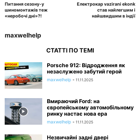
Питання сезону-у
Електрокар vazirani ekonk
шиномонтажів теж
став найлегшим і
«неробочі дні»?!
найшвидшим в індії
maxwelhelp
СТАТТІ ПО ТЕМІ
Porsche 912: Відродження як
незаслужено забутий герой
maxwelhelp
-
11.11.2025
Вмираючий Ford: на
європейському автомобільному
ринку настає нова ера
maxwelhelp
-
11.11.2025
Незвичайні задні двері