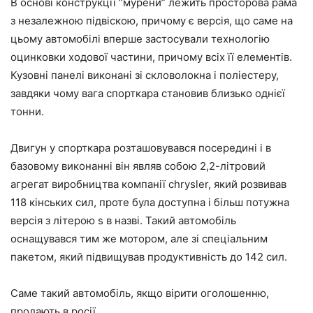
В основі конструкції “мурени” лежить просторова рама
з незалежною підвіскою, причому є версія, що саме на
цьому автомобілі вперше застосували технологію
оцинковки ходової частини, причому всіх її елементів.
Кузовні панелі виконані зі скловолокна і поліестеру,
завдяки чому вага спорткара становив близько однієї
тонни.
Двигун у спорткара розташовувався посередині і в
базовому виконанні він являв собою 2,2-літровий
агрегат виробництва компанії chrysler, який розвивав
118 кінських сил, проте була доступна і більш потужна
версія з літерою s в назві. Такий автомобіль
оснащувався тим же мотором, але зі спеціальним
пакетом, який підвищував продуктивність до 142 сил.
Саме такий автомобіль, якщо вірити оголошенню,
продають в росії.