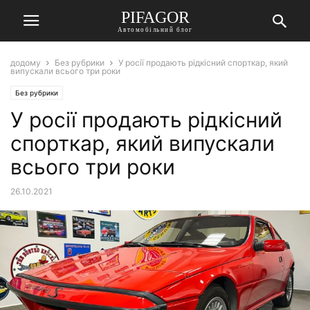
PIFAGOR
Автомобільний блог
додому
Без рубрики
У росії продають рідкісний спорткар, який
випускали всього три роки
Без рубрики
У росії продають рідкісний
спорткар, який випускали
всього три роки
26.10.2021