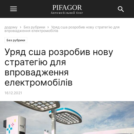
PIFAGOR
Автомобільний блог
додому
Без рубрики
Уряд сша розробив нову стратегію для
впровадження електромобілів
Без рубрики
Уряд сша розробив нову
стратегію для
впровадження
електромобілів
16.12.2021