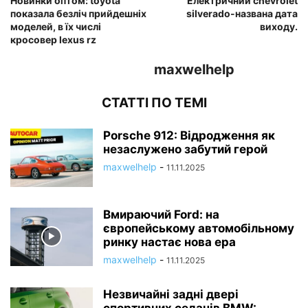
Новинки оптом: toyota
Електричний chevrolet
показала безліч прийдешніх
silverado-названа дата
моделей, в їх числі
виходу.
кросовер lexus rz
maxwelhelp
СТАТТІ ПО ТЕМІ
Porsche 912: Відродження як
незаслужено забутий герой
maxwelhelp
-
11.11.2025
Вмираючий Ford: на
європейському автомобільному
ринку настає нова ера
maxwelhelp
-
11.11.2025
Незвичайні задні двері
спортивних седанів BMW: