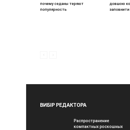
почему седаны теряют
довшою ко
популярность
заповнити
ВИБІР РЕДАКТОРА
Распространение
компактных роскошных