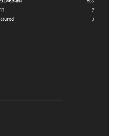
ез рубрики
865
ТП
7
eatured
0