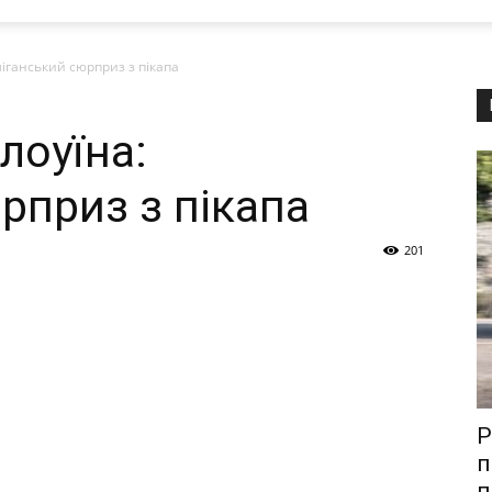
ліганський сюрприз з пікапа
лоуїна:
рприз з пікапа
201
Р
п
п