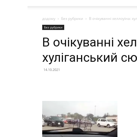
додому
Без рубрики
В очікуванні хеллоуїна: ху
Без рубрики
В очікуванні хел
хуліганський сю
14.10.2021