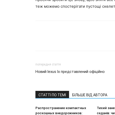
теж можемо спостерігати пустощі скелет
попередня стаття
Новий lexus lx представлений офіційно
СТАТТІ ПО ТЕМІ
БІЛЬШЕ ВІД АВТОРА
Распространение компактных
Тихий зан
роскошных внедорожников:
седанів: ч