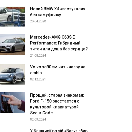
Новий BMW X4 «застукали»
без камуфляжу
20.04.2020
Mercedes-AMG C63S E
Performance: Гибридный
титан или душа без сердца?
21.08.2024
Volvo xc90 змінить назву на
embla
02.12.2021
Прощай, старая знакомая:
Ford F-150 расстается с
культовой клавиатурой
SecuriCode
02.09.2024
У Башкирії водій «Вазу» збив