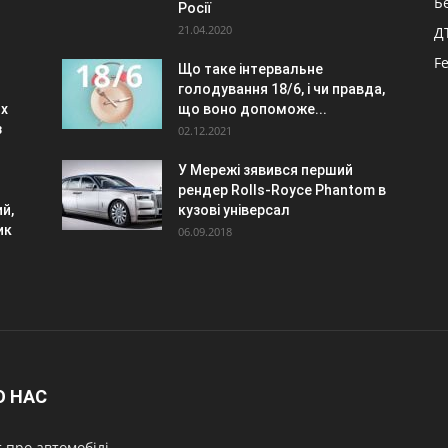
Б
Росії
21.04.2020
Д
F
Що таке інтервальне
голодування 18/6, і чи правда,
их
що воно допоможе...
з
02.12.2021
У Мережі зявився перший
рендер Rolls-Royce Phantom в
й,
кузові універсал
ик
06.09.2018
О НАС
 про автомобілі