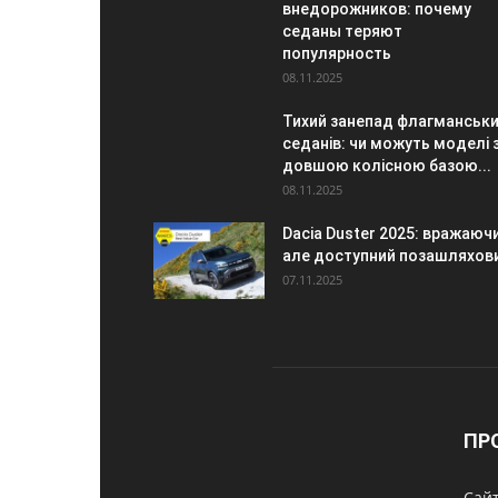
внедорожников: почему
седаны теряют
популярность
08.11.2025
Тихий занепад флагманськ
седанів: чи можуть моделі 
довшою колісною базою...
08.11.2025
Dacia Duster 2025: вражаючи
але доступний позашляхов
07.11.2025
ПР
Сайт