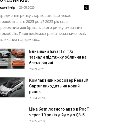
xwelhelp
-
26.08.2025
0
дродження ринку старих авто: що чекає
толюбителів в 2025 році? 2025 рік став
ереломним для британського ринку вживаних
томобілів. Після декількох років невизначеності,
кликаних пандемією...
Близнюки haval f7 і f7x
зазнали підтяжку обличчя на
батьківщині
20.09.2021
Компактний кросовер Renault
Captur виходить на новий
ринок
21.04.2020
Ціна безпілотного авто в Росії
через 10 років дійде до $3-5...
23.05.2018