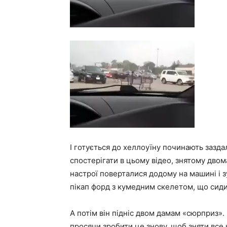
І готується до хеллоуїну починають зазд
спостерігати в цьому відео, знятому двом
настрої поверталися додому на машині і 
пікап форд з кумедним скелетом, що сиди
А потім він підніс двом дамам «сюрприз».
просячи зробити це знову, щоб зняти все 