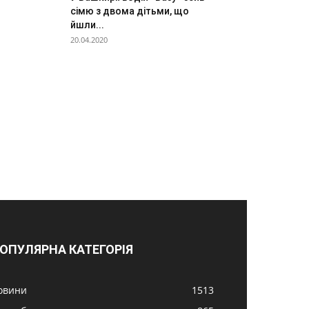
сімю з двома дітьми, що
йшли...
20.04.2020
ОПУЛЯРНА КАТЕГОРІЯ
овини
1513