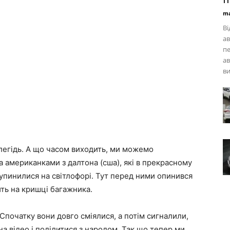
ma
Ві
ав
п
ав
ви
алегідь. А що часом виходить, ми можемо
а американками з далтона (сша), які в прекрасному
зупинилися на світлофорі. Тут перед ними опинився
ть на кришці багажника.
 Спочатку вони довго сміялися, а потім сигналили,
на відео і поділитися з народом. Так що тепер ми