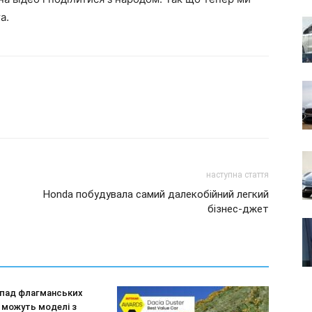
а.
наступна стаття
Honda побудувала самий далекобійний легкий
бізнес-джет
епад флагманських
и можуть моделі з