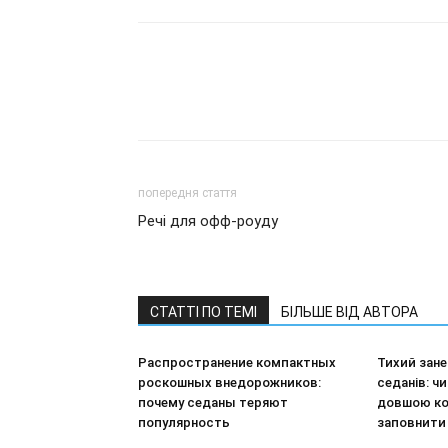
попередня стаття
Речі для офф-роуду
СТАТТІ ПО ТЕМІ
БІЛЬШЕ ВІД АВТОРА
Распространение компактных
Тихий зан
роскошных внедорожников:
седанів: ч
почему седаны теряют
довшою ко
популярность
заповнити