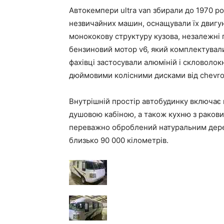
Автокемпери ultra van збирали до 1970 р
незвичайних машин, оснащували їх двигун
монококову структуру кузова, незалежні 
бензиновий мотор v6, який комплектували
фахівці застосували алюміній і скловолок
дюймовими колісними дисками від chevrol
Внутрішній простір автобудинку включає в
душовою кабіною, а також кухню з ракови
переважно оброблений натуральним дере
близько 90 000 кілометрів.