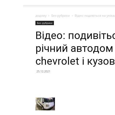
додому
Без рубрики
Відео: подивіться на уніка
Без рубрики
Відео: подивіть
річний автодом 
chevrolet і куз
25.12.2021