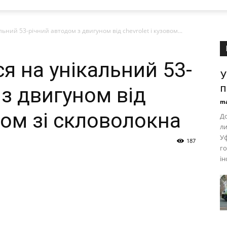
льний 53-річний автодом з двигуном від chevrolet і кузовом...
ся на унікальний 53-
У
п
з двигуном від
ma
овом зі скловолокна
До
ли
Уф
187
го
ін