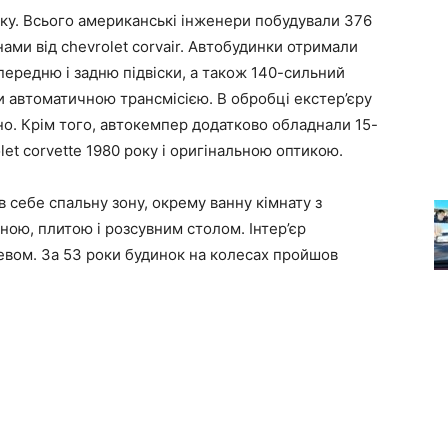
оку. Всього американські інженери побудували 376
ами від chevrolet corvair. Автобудинки отримали
передню і задню підвіски, а також 140-сильний
 автоматичною трансмісією. В обробці екстер’єру
но. Крім того, автокемпер додатково обладнали 15-
et corvette 1980 року і оригінальною оптикою.
 себе спальну зону, окрему ванну кімнату з
ною, плитою і розсувним столом. Інтер’єр
вом. За 53 роки будинок на колесах пройшов