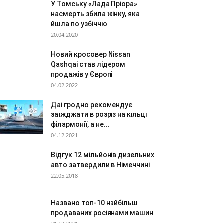
У Томську «Лада Пріора»
насмерть збила жінку, яка
йшла по узбіччю
20.04.2020
Новий кросовер Nissan
Qashqai став лідером
продажів у Європі
04.02.2022
Даі гродно рекомендує
заїжджати в розріз на кільці
філармонії, а не...
04.12.2021
Відгук 12 мільйонів дизельних
авто затвердили в Німеччині
22.05.2018
Названо топ-10 найбільш
продаваних росіянами машин