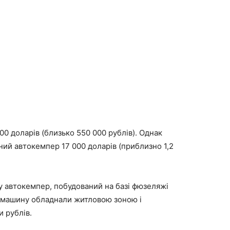
00 доларів (близько 550 000 рублів). Однак
ий автокемпер 17 000 доларів (приблизно 1,2
жу автокемпер, побудований на базі фюзеляжі
у машину обладнали житловою зоною і
 рублів.