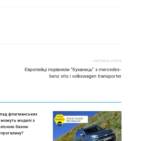
наступна стаття
Європейці порівняли “буханець” з mercedes-
benz vito і volkswagen transporter
епад флагманських
и можуть моделі з
лісною базою
 прогалину?