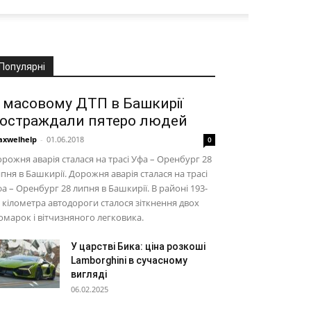
Популярні
 масовому ДТП в Башкирії
остраждали пятеро людей
xwelhelp
-
01.06.2018
0
рожня аварія сталася на трасі Уфа – Оренбург 28
пня в Башкирії. Дорожня аварія сталася на трасі
а – Оренбург 28 липня в Башкирії. В районі 193-
 кілометра автодороги сталося зіткнення двох
омарок і вітчизняного легковика.
У царстві Бика: ціна розкоші
Lamborghini в сучасному
вигляді
06.02.2025