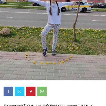
За неповний тиждень небайдужі гродненці змогли