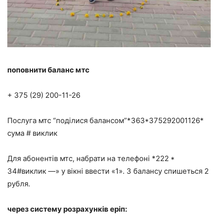
поповнити баланс мтс
+ 375 (29) 200-11-26
Послуга мтс “поділися балансом”*363*375292001126*
сума # виклик
Для абонентів мтс, набрати на телефоні *222 *
34#виклик —» у вікні ввести «1». З балансу спишеться 2
рубля.
через систему розрахунків еріп: