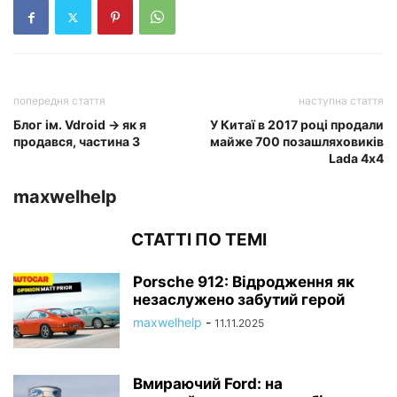
попередня стаття
наступна стаття
Блог ім. Vdroid → як я
У Китаї в 2017 році продали
продався, частина 3
майже 700 позашляховиків
Lada 4х4
maxwelhelp
СТАТТІ ПО ТЕМІ
Porsche 912: Відродження як
незаслужено забутий герой
maxwelhelp
-
11.11.2025
Вмираючий Ford: на