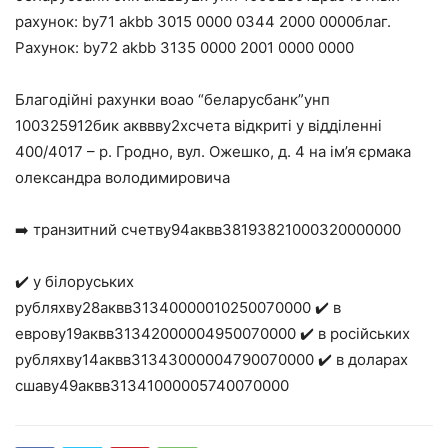
рахунок: by71 akbb 3015 0000 0344 2000 0000благ.
Рахунок: by72 akbb 3135 0000 2001 0000 0000
Благодійні рахунки воао “беларусбанк”унп
100325912бик акввву2хсчета відкриті у відділенні
400/4017 – р. Гродно, вул. Ожешко, д. 4 на ім’я єрмака
олександра володимировича
➡️ транзитний счетву94аквв38193821000320000000
✔️ у білоруських
рубляхву28аквв31340000010250070000 ✔️ в
еврову19аквв31342000004950070000 ✔️ в російських
рубляхву14аквв31343000004790070000 ✔️ в доларах
сшаву49аквв31341000005740070000