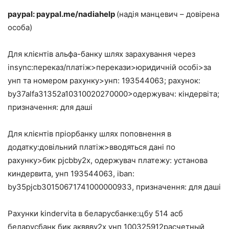
paypal: paypal.me/nadiahelp
(надія манцевич – довірена
особа)
Для клієнтів альфа-банку шлях зарахування через
insync:переказ/платіж>перекази>юридичній особі>за
унп та номером рахунку>унп: 193544063; рахунок:
by37alfa31352a10310020270000>одержувач: кіндервіта;
призначення: для даші
Для клієнтів пріорбанку шлях поповнення в
додатку:довільний платіж>вводяться дані по
рахунку>бик pjcbby2x, одержувач платежу: установа
киндервита, унп 193544063, iban:
by35pjcb30150671741000000933, призначення: для даші
Рахунки kindervita в беларусбанке:цбу 514 асб
беларусбанк бик акввву2х унп 100325912расчетный