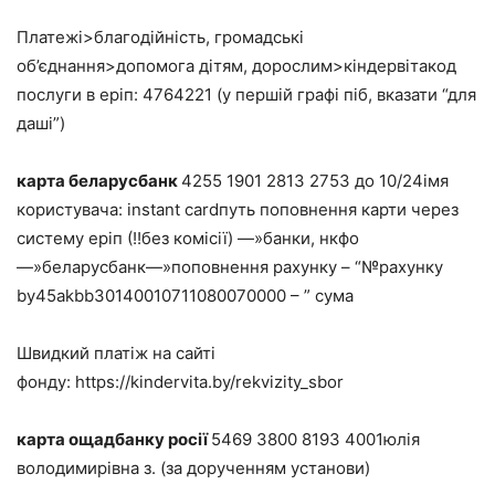
Платежі>благодійність, громадські
об’єднання>допомога дітям, дорослим>кіндервітакод
послуги в еріп: 4764221 (у першій графі піб, вказати “для
даші”)
карта беларусбанк
4255 1901 2813 2753 до 10/24імя
користувача: instant cardпуть поповнення карти через
систему еріп (!!без комісії) —»банки, нкфо
—»беларусбанк—»поповнення рахунку – “№рахунку
by45akbb30140010711080070000 – ” сума
Швидкий платіж на сайті
фонду: https://kindervita.by/rekvizity_sbor
карта ощадбанку росії
5469 3800 8193 4001юлія
володимирівна з. (за дорученням установи)