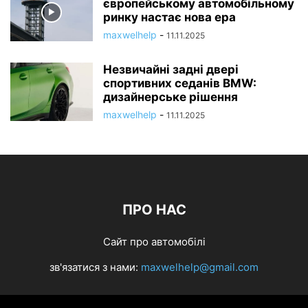
європейському автомобільному
ринку настає нова ера
maxwelhelp
-
11.11.2025
Незвичайні задні двері
спортивних седанів BMW:
дизайнерське рішення
maxwelhelp
-
11.11.2025
ПРО НАС
Сайт про автомобілі
зв'язатися з нами:
maxwelhelp@gmail.com