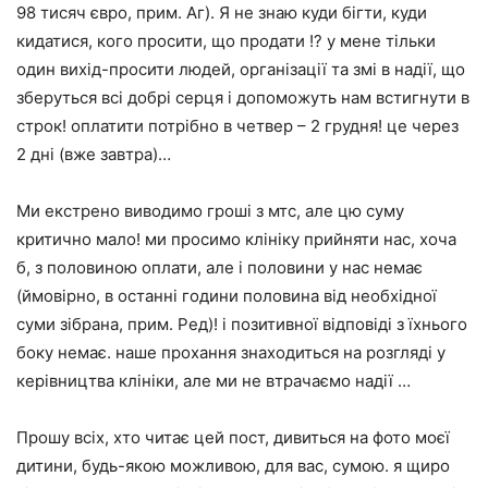
98 тисяч євро, прим. Аг). Я не знаю куди бігти, куди
кидатися, кого просити, що продати !? у мене тільки
один вихід-просити людей, організації та змі в надії, що
зберуться всі добрі серця і допоможуть нам встигнути в
строк! оплатити потрібно в четвер – 2 грудня! це через
2 дні (вже завтра)…
Ми екстрено виводимо гроші з мтс, але цю суму
критично мало! ми просимо клініку прийняти нас, хоча
б, з половиною оплати, але і половини у нас немає
(ймовірно, в останні години половина від необхідної
суми зібрана, прим. Ред)! і позитивної відповіді з їхнього
боку немає. наше прохання знаходиться на розгляді у
керівництва клініки, але ми не втрачаємо надії …
Прошу всіх, хто читає цей пост, дивиться на фото моєї
дитини, будь-якою можливою, для вас, сумою. я щиро