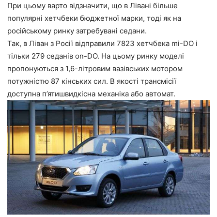
При цьому варто відзначити, що в Лівані більше
популярні хетчбеки бюджетної марки, тоді як на
російському ринку затребувані седани.
Так, в Ліван з Росії відправили 7823 хетчбека mi-DO і
тільки 279 седанів on-DO. На цьому ринку моделі
пропонуються з 1,6-літровим вазівських мотором
потужністю 87 кінських сил. В якості трансмісії
доступна п’ятишвидкісна механіка або автомат.