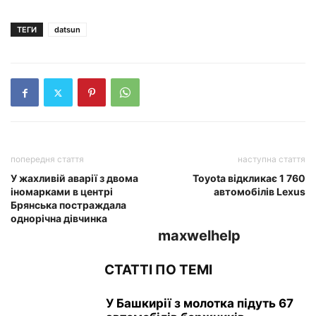
ТЕГИ
datsun
попередня стаття
наступна стаття
У жахливій аварії з двома
Toyota відкликає 1 760
іномарками в центрі
автомобілів Lexus
Брянська постраждала
однорічна дівчинка
maxwelhelp
СТАТТІ ПО ТЕМІ
У Башкирії з молотка підуть 67