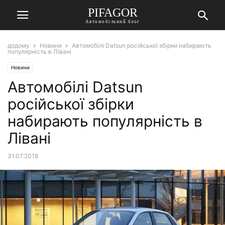
PIFAGOR
Автомобільний блог
додому
Новини
Автомобілі Datsun російської збірки набирають
популярність в Лівані
Новини
Автомобілі Datsun
російської збірки
набирають популярність в
Лівані
31.07.2018