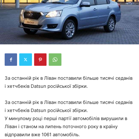
За останній рік в Ліван поставили більше тисячі седанів
і хетчбеків Datsun російської збірки.
За останній рік в Ліван поставили більше тисячі седанів
і хетчбеків Datsun російської збірки.
У минулому році перші партії автомобілів вирушили в
Ліван і станом на липень поточного року в країну
відправили вже 1061 автомобіль.