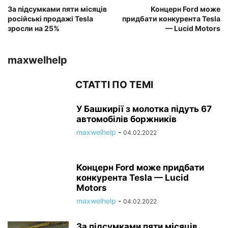
За підсумками пяти місяців
Концерн Ford може
російські продажі Tesla
придбати конкурента Tesla
зросли на 25%
— Lucid Motors
maxwelhelp
СТАТТІ ПО ТЕМІ
У Башкирії з молотка підуть 67
автомобілів боржників
maxwelhelp
-
04.02.2022
Концерн Ford може придбати
конкурента Tesla — Lucid
Motors
maxwelhelp
-
04.02.2022
За підсумками пяти місяців