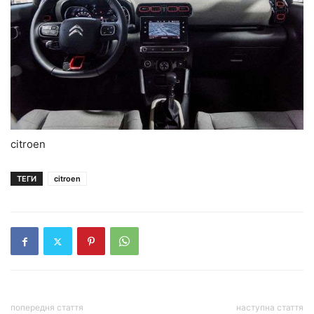
citroen
ТЕГИ
citroen
попередня стаття
наступна стаття