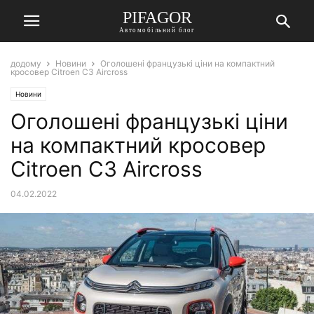
PIFAGOR
Автомобільний блог
додому
Новини
Оголошені французькі ціни на компактний
кросовер Citroen C3 Aircross
Новини
Оголошені французькі ціни
на компактний кросовер
Citroen C3 Aircross
04.02.2022