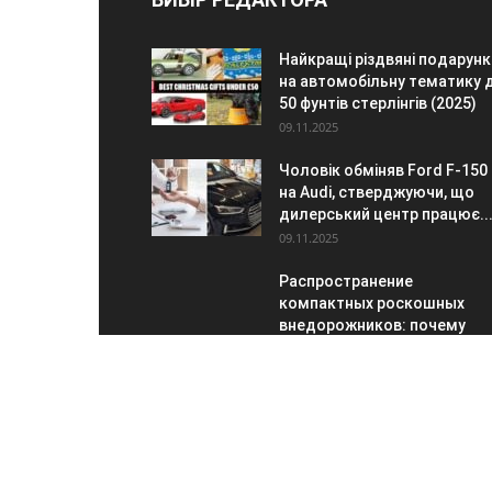
Найкращі різдвяні подарунк
на автомобільну тематику 
50 фунтів стерлінгів (2025)
09.11.2025
Чоловік обміняв Ford F-150
на Audi, стверджуючи, що
дилерський центр працює..
09.11.2025
Распространение
компактных роскошных
внедорожников: почему
седаны теряют
популярность
08.11.2025