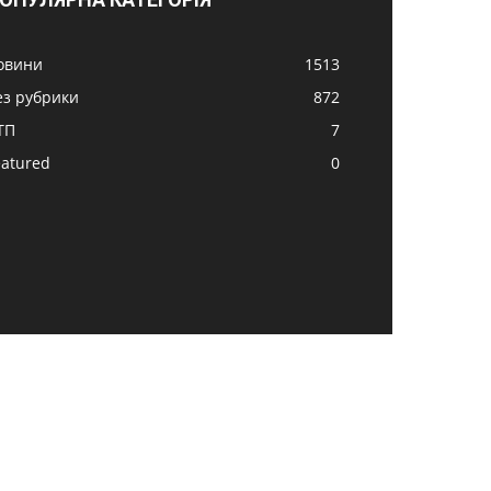
овини
1513
ез рубрики
872
ТП
7
eatured
0