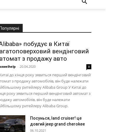
Популярні
Alibaba» побудує в Китаї
агатоповерховий вендінговий
втомат з продажу авто
xwelhelp
-
20.04.2020
0
Китаї до кінця року зявиться перший вендінговий
томат з продажу автомобілів, він буде належати
йбільшому ритейлеру Alibaba Group У Китаї до
нця року зявиться перший вендінговий автомат з
одажу автомобілів, він буде належати
йбільшому ритейлеру Alibaba Group.
Посунься, land cruiser! це
довгий jeep grand cherokee
06.10.2021