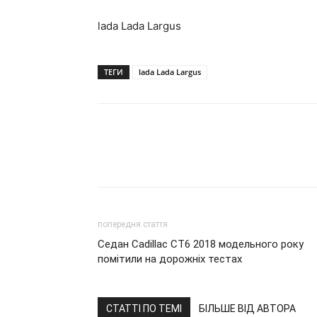
lada Lada Largus
ТЕГИ
lada Lada Largus
попередня стаття
Седан Cadillac CT6 2018 модельного року
помітили на дорожніх тестах
СТАТТІ ПО ТЕМІ
БІЛЬШЕ ВІД АВТОРА