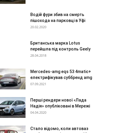
Водій фури збив на смерть
пішохода на парковці в Уфі
20.02.2020
Британська марка Lotus
перейшла під контроль Geely
28.04.2018
Mercedes-amg eqs 53 4matic+
електрифікував суббренд amg
07.09.2021
Перші рендери нової «Лада
Надія» опубліковані в Мережі
04.04.2020
Стало відомо, коли автоваз