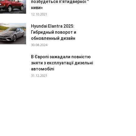
позбудеться п’ятидверної ”
ниви»
12.10.2021
Hyundai Elantra 2025:
Гибридный поворот и
обновленный дизайн
30.08.2024
В Європі зажадали повністю
зняти з експлуатації дизельні
автомобілі
31.12.2021