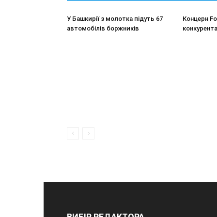
У Башкирії з молотка підуть 67
Концерн F
автомобілів боржників
конкурента
ВИБІР РЕДАКТОРА