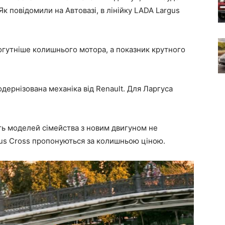
к повідомили на Автовазі, в лінійку LADA Largus
 могутніше колишнього мотора, а показник крутного
одернізована механіка від Renault. Для Ларгуса
ть моделей сімейства з новим двигуном не
rgus Cross пропонуються за колишньою ціною.