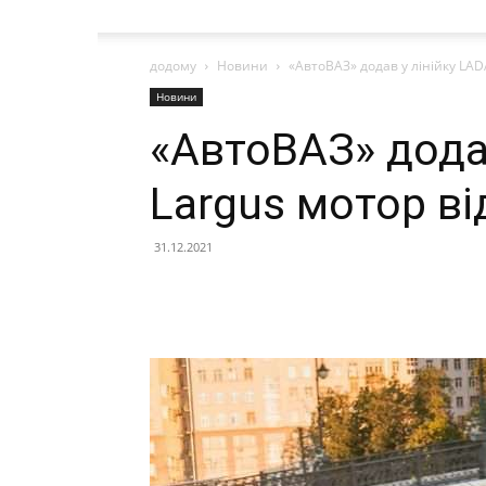
додому
Новини
«АвтоВАЗ» додав у лінійку LAD
Новини
«АвтоВАЗ» додав
Largus мотор ві
31.12.2021