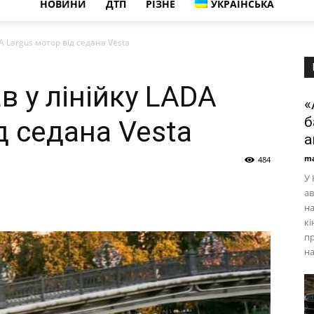
НОВИНИ
ДТП
РІЗНЕ
УКРАЇНСЬКА
A Largus мотор від седана Vesta
 у лінійку LADA
«
б
д седана Vesta
а
ma
484
У 
ав
на
кі
пр
на