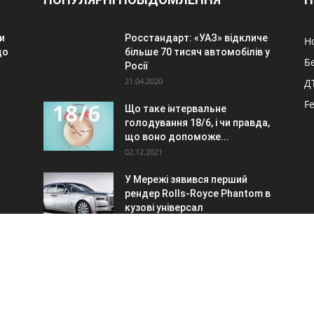
и
Росстандарт: «УАЗ» відкличе
Н
до
більше 70 тисяч автомобілів у
Б
Росії
21.04.2020
Д
F
Що таке інтервальне
голодування 18/6, і чи правда,
.
що воно допоможе...
02.12.2021
У Мережі зявився перший
рендер Rolls-Royce Phantom в
кузові універсал
06.09.2018