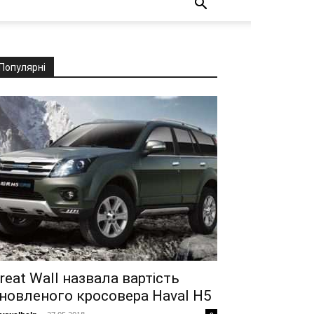
Популярні
reat Wall назвала вартість
новленого кросовера Haval H5