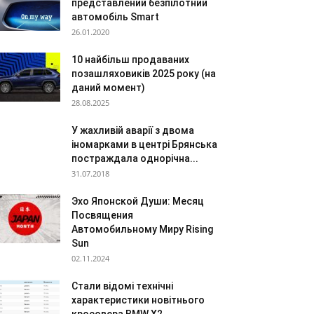
представлений безпілотний
автомобіль Smart
26.01.2020
10 найбільш продаваних
позашляховиків 2025 року (на
даний момент)
28.08.2025
У жахливій аварії з двома
іномарками в центрі Брянська
постраждала однорічна...
31.07.2018
Эхо Японской Души: Месяц
Посвящения
Автомобильному Миру Rising
Sun
02.11.2024
Стали відомі технічні
характеристики новітнього