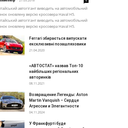
xwelhelp
-
27.05.2018
0
тайський автогігант виводить на автомобільний
нок оновлену версію кросовера Haval H5.
тайський автогігант виводить на автомобільний
нок оновлену версію кросовера Haval H5.
Ferrari збирається випускати
ексклюзивні позашляховики
21.04.2020
«АВТОСТАТ» назвав Топ-10
найбільших регіональних
авторинків
08.11.2021
Возвращение Легенды: Aston
Martin Vanquish – Сердце
Агрессии и Элегантности
04.11.2024
У Франкфурті буде