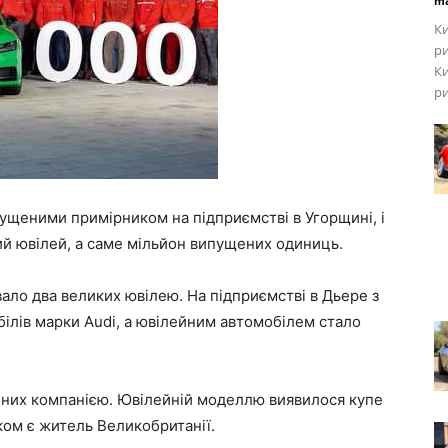
ma
Ки
ри
Ки
ри
ущеними примірником на підприємстві в Угорщині, і
ий ювілей, а саме мільйон випущених одиниць.
ало два великих ювілею. На підприємстві в Дьере з
ілів марки Audi, а ювілейним автомобілем стало
них компанією. Ювілейній моделлю виявилося купе
ком є житель Великобританії.