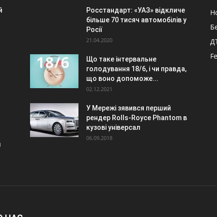
й
Росстандарт: «УАЗ» відкличе
Н
більше 70 тисяч автомобілів у
Б
Росії
21.04.2020
Д
F
Що таке інтервальне
голодування 18/6, і чи правда,
що воно допоможе...
02.12.2021
У Мережі зявився перший
рендер Rolls-Royce Phantom в
кузові універсал
06.09.2018
м