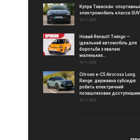
Купра Таваска́н: спортивны
электромобиль класса SUV
10.11.2025
Новий Renault Twingo —
ідеальний автомобіль для
боротьби з хвилею
маленьких...
10.11.2025
Citroen e-C5 Aircross Long
Range: державна субсидія
робить електричний
позашляховик доступніши
10.11.2025