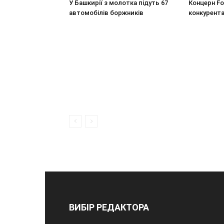
У Башкирії з молотка підуть 67
Концерн F
автомобілів боржників
конкурента
ВИБІР РЕДАКТОРА