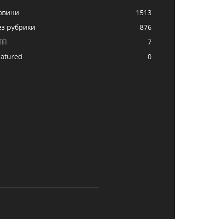
овини
1513
ез рубрики
876
ТП
7
eatured
0