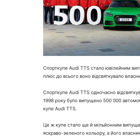
Спорткупе Audi TTS стало ювілейним вип
плюс до всього воно відсвяткувало власн
Спорткупе Audi TTS одночасно відсвяткув
1998 року було випущено 500 000 автомоб
купе Audi TTS.
Це ж купе стало ще й мільйонним випуще
яскраво-зеленого кольору, а його власни