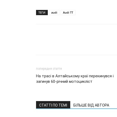
ТЕГИ
audi
Audi TT
попередня стаття
На трасі в Алтайському краї перекинувся і
загинув 60-річний мотоцикліст
СТАТТІ ПО ТЕМІ
БІЛЬШЕ ВІД АВТОРА