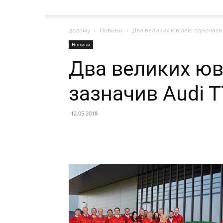
додому
Новини
Два великих ювілею одночасно 
Новини
Два великих юв
зазначив Audi T
12.05.2018