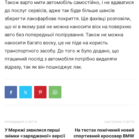
Також варто мити автомобіль самостійно, і не вдаватися
до послуг сервісів, адже так буде більше шансів
зберегти лакофарбове покриття. Ще фахівці розповіли,
що ні в якому разі не можна наносити віск на поверхню
авто без попередньої полірування. Також не можна
наносити багато воску, це не піде на користь
транспортного засобу. До того ж було додано, що
пташиний послід з автомобіля потрібно видаляти
відразу, так як він пошкоджує лак.
попередня стаття
наступна стаття
У Мережі зявилися перші
На тестах помічений новий
знімки «зарядженої» версії
спортивний кросовер BMW