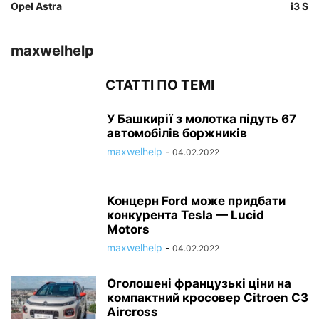
Opel Astra
i3 S
maxwelhelp
СТАТТІ ПО ТЕМІ
У Башкирії з молотка підуть 67
автомобілів боржників
maxwelhelp
-
04.02.2022
Концерн Ford може придбати
конкурента Tesla — Lucid
Motors
maxwelhelp
-
04.02.2022
Оголошені французькі ціни на
компактний кросовер Citroen C3
Aircross