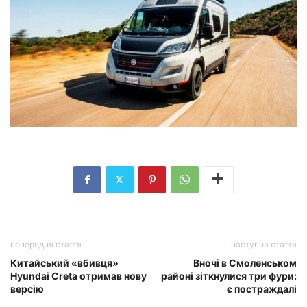
попередня стаття
наступна стаття
Китайський «вбивця»
Вночі в Смоленськом
Hyundai Creta отримав нову
районі зіткнулися три фури:
версію
є постраждалі