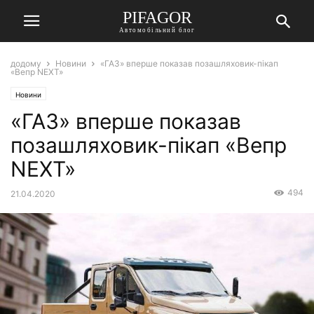
PIFAGOR
Автомобільний блог
додому
Новини
«ГАЗ» вперше показав позашляховик-пікап
«Вепр NEXT»
Новини
«ГАЗ» вперше показав
позашляховик-пікап «Вепр
NEXT»
494
21.04.2020