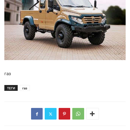
газ
ТЕГИ
газ