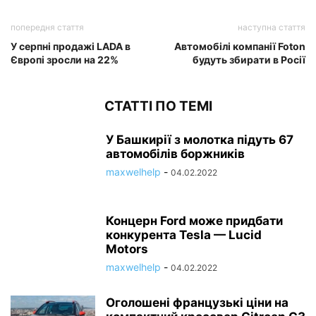
попередня стаття
наступна стаття
У серпні продажі LADA в
Автомобілі компанії Foton
Європі зросли на 22%
будуть збирати в Росії
СТАТТІ ПО ТЕМІ
У Башкирії з молотка підуть 67
автомобілів боржників
maxwelhelp
-
04.02.2022
Концерн Ford може придбати
конкурента Tesla — Lucid
Motors
maxwelhelp
-
04.02.2022
Оголошені французькі ціни на