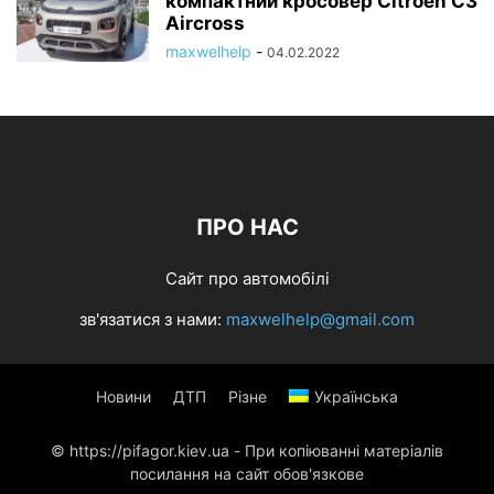
компактний кросовер Citroen C3
Aircross
maxwelhelp
-
04.02.2022
ПРО НАС
Сайт про автомобілі
зв'язатися з нами:
maxwelhelp@gmail.com
Новини
ДТП
Різне
Українська
© https://pifagor.kiev.ua - При копіюванні матеріалів
посилання на сайт обов'язкове