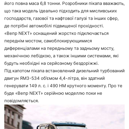
його повна маса 6,8 тонни. Розробники пікапа вважають,
що така модель ідеально підходить для мисливських
господарств, газової та нафтової галузі та інших сфер,
де потрібні автомобілі підвищеної прохідності.
«Вепр NEXT» оснащений жорстко підключається
переднім мостом, самоблокирующимися
диференціалами на передньому та задньому мосту,
механічною лебідкою, а також іншими системами, які
будуть необхідні на серйозному бездоріжжі.
Під капотом пікапа встановлений дизельний турбований
двигун ЯМЗ-534 об’ємом 4,4-літра, він здатний
генерувати 149 л. с. і 490 НМ крутного моменту. Про те
буде «Вепр NEXT» серійною моделлю поки не
повідомляється.