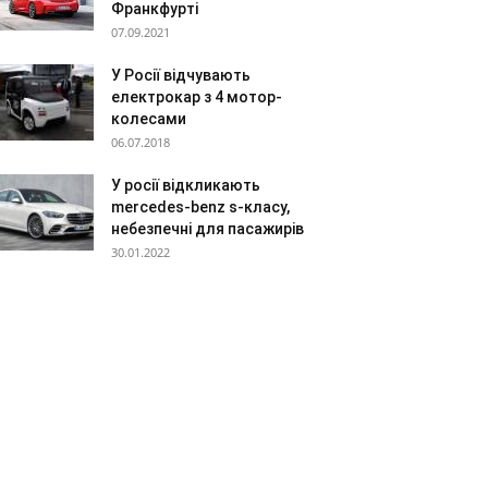
Франкфурті
07.09.2021
У Росії відчувають
електрокар з 4 мотор-
колесами
06.07.2018
У росії відкликають
mercedes-benz s-класу,
небезпечні для пасажирів
30.01.2022