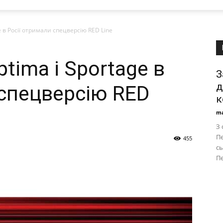
ge в Росії отримали спецверсію RED Line
Optima і Sportage в
З
д
 спецверсію RED
к
ma
З 
Пе
455
сь
Пе