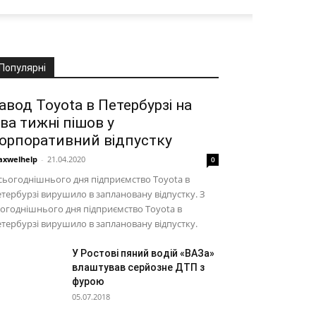
Популярні
авод Toyota в Петербурзі на
ва тижні пішов у
орпоративний відпустку
xwelhelp
-
21.04.2020
0
сьогоднішнього дня підприємство Toyota в
тербурзі вирушило в заплановану відпустку. З
огоднішнього дня підприємство Toyota в
тербурзі вирушило в заплановану відпустку.
У Ростові пяний водій «ВАЗа»
влаштував серйозне ДТП з
фурою
05.07.2018