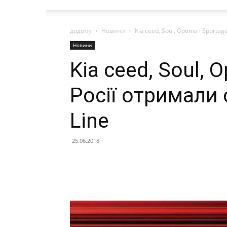
додому
Новини
Kia ceed, Soul, Optima і Sporta
Новини
Kia ceed, Soul, 
Росії отримали
Line
25.06.2018