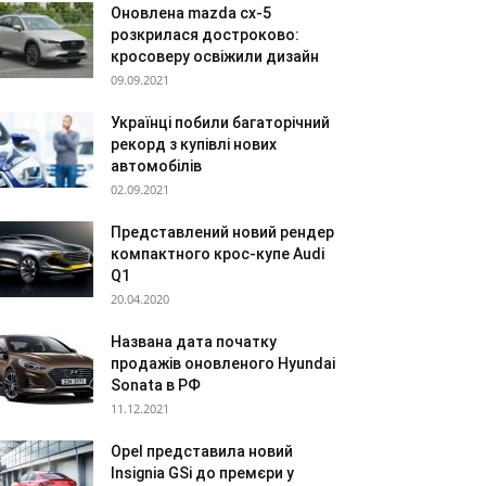
Оновлена mazda cx-5
розкрилася достроково:
кросоверу освіжили дизайн
09.09.2021
Українці побили багаторічний
рекорд з купівлі нових
автомобілів
02.09.2021
Представлений новий рендер
компактного крос-купе Audi
Q1
20.04.2020
Названа дата початку
продажів оновленого Hyundai
Sonata в РФ
11.12.2021
Opel представила новий
Insignia GSi до премєри у