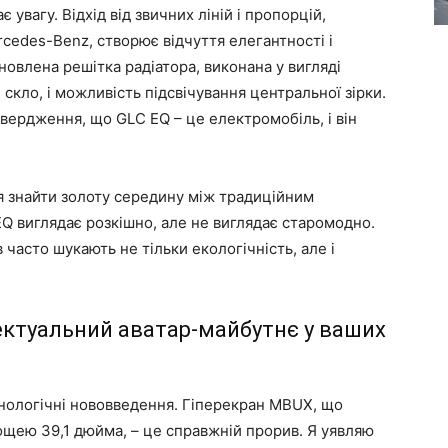
 увагу. Відхід від звичних ліній і пропорцій,
cedes-Benz, створює відчуття елегантності і
овлена решітка радіатора, виконана у вигляді
 скло, і можливість підсвічування центральної зірки.
вердження, що GLC EQ – це електромобіль, і він
я знайти золоту середину між традиційним
Q виглядає розкішно, але не виглядає старомодно.
часто шукають не тільки екологічність, але і
електуальний аватар-майбутнє у ваших
хнологічні нововведення. Гіперекран MBUX, що
ощею 39,1 дюйма, – це справжній прорив. Я уявляю