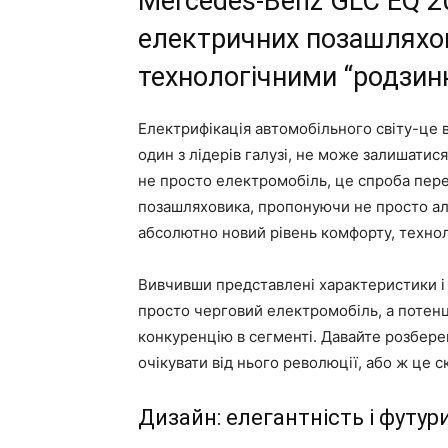
Mercedes-Benz GLC EQ 2
електричних позашляхов
технологічними “родзин
Електрифікація автомобільного світу-це в
один з лідерів галузі, не може залишати
не просто електромобіль, це спроба пе
позашляховика, пропонуючи не просто ал
абсолютно новий рівень комфорту, техноло
Вивчивши представлені характеристики і 
просто черговий електромобіль, а потенц
конкуренцію в сегменті. Давайте розбере
очікувати від нього революції, або ж це 
Дизайн: елегантність і футур