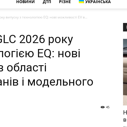
НОВИНИ
ДТП
РІЗНЕ
УКРАЇНСЬКА
ку випуску з технологією EQ: нові можливості EV в...
GLC 2026 року
логією EQ: нові
 області
анів і модельного
45
Н
в