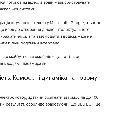
ся потоковим відео, а водій – використовувати
важальної системи.
рація штучного інтелекту Microsoft і Google, а також
це крок до створення дійсно інтелектуального
иражати емоції та взаємодіяти з водієм, – це не
рити більш людський інтерфейс.
, що майбутнє автомобілів – це не тільки
ія з водієм і пасажирами.
ість: Комфорт і динаміка на новому
лектромотор, здатний розігнати автомобіль до 100
чий результат, особливо враховуючи, що GLC EQ – це