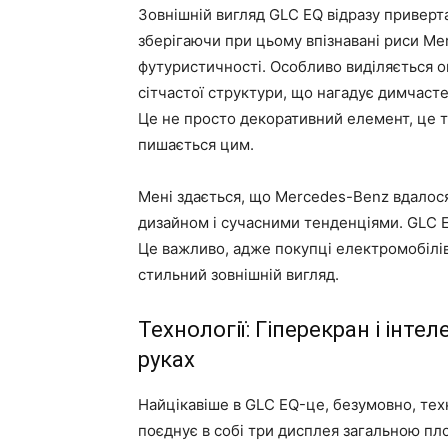
Зовнішній вигляд GLC EQ відразу привертає
зберігаючи при цьому впізнавані риси Mer
футуристичності. Особливо виділяється он
сітчастої структури, що нагадує димчасте
Це не просто декоративний елемент, це т
пишається цим.
Мені здається, що Mercedes-Benz вдалос
дизайном і сучасними тенденціями. GLC E
Це важливо, адже покупці електромобілів 
стильний зовнішній вигляд.
Технології: Гіперекран і інт
руках
Найцікавіше в GLC EQ-це, безумовно, те
поєднує в собі три дисплея загальною пл