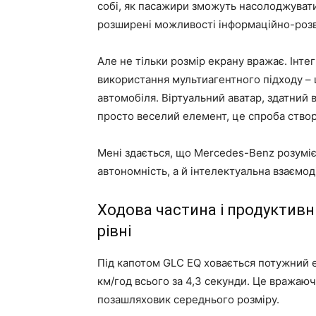
собі, як пасажири зможуть насолоджувати
розширені можливості інформаційно-роз
Але не тільки розмір екрану вражає. Інтег
використання мультиагентного підходу – 
автомобіля. Віртуальний аватар, здатний в
просто веселий елемент, це спроба ство
Мені здається, що Mercedes-Benz розуміє
автономність, а й інтелектуальна взаємод
Ходова частина і продуктивн
рівні
Під капотом GLC EQ ховається потужний е
км/год всього за 4,3 секунди. Це вражаю
позашляховик середнього розміру.