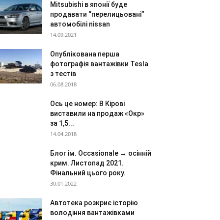
Mitsubishi в японії буде
продавати “перелицьовані”
автомобілі nissan
14.09.2021
Опублікована перша
фотографія вантажівки Tesla
з тестів
06.08.2018
Ось це номер: В Кірові
виставили на продаж «Окр»
за 1,5...
14.04.2018
Блог ім. Occasionale → осінній
крим. Листопад 2021.
Фінальний цього року.
30.01.2022
Автотека розкриє історію
володіння вантажівками