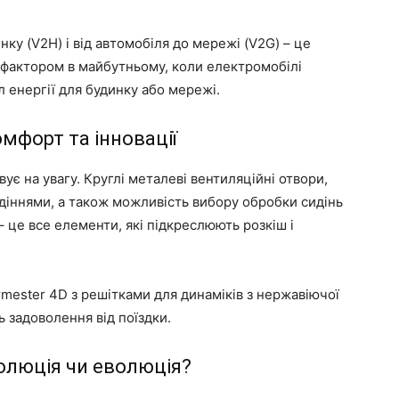
нку (V2H) і від автомобіля до мережі (V2G) – це
 фактором в майбутньому, коли електромобілі
 енергії для будинку або мережі.
омфорт та інновації
ує на увагу. Круглі металеві вентиляційні отвори,
идіннями, а також можливість вибору обробки сидінь
– це все елементи, які підкреслюють розкіш і
mester 4D з решітками для динаміків з нержавіючої
ь задоволення від поїздки.
волюція чи еволюція?