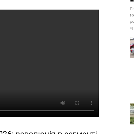
ma
По
зр
ро
п