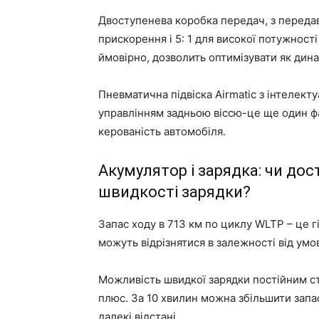
Двоступенева коробка передач, з переда
прискорення і 5: 1 для високої потужності
ймовірно, дозволить оптимізувати як динам
Пневматична підвіска Airmatic з інтелект
управлінням задньою віссю-це ще один фа
керованість автомобіля.
Акумулятор і зарядка: чи дос
швидкості зарядки?
Запас ходу в 713 км по циклу WLTP – це г
можуть відрізнятися в залежності від умов
Можливість швидкої зарядки постійним с
плюс. За 10 хвилин можна збільшити запас
далекі відстані.