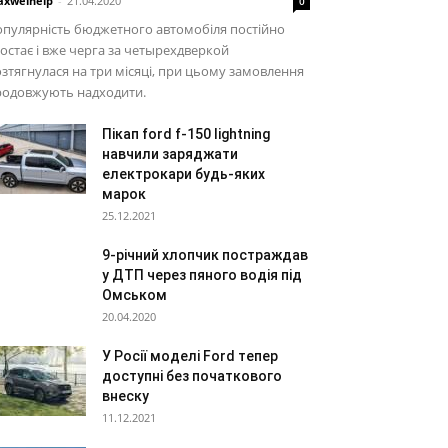
xwelhelp
-
21.04.2020
0
пулярність бюджетного автомобіля постійно
остає і вже черга за четырехдверкой
зтягнулася на три місяці, при цьому замовлення
родовжують надходити.
Пікап ford f-150 lightning
навчили заряджати
електрокари будь-яких
марок
25.12.2021
9-річний хлопчик постраждав
у ДТП через пяного водія під
Омськом
20.04.2020
У Росії моделі Ford тепер
доступні без початкового
внеску
11.12.2021