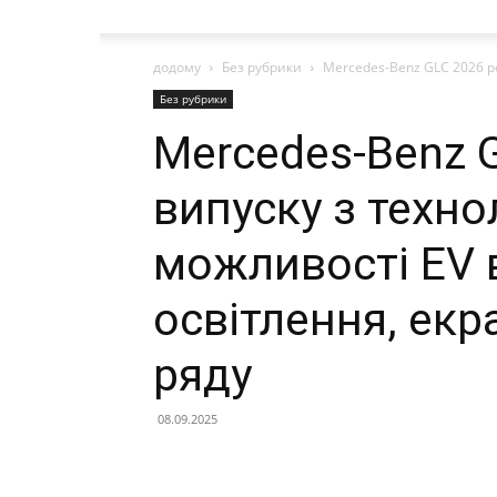
додому
Без рубрики
Mercedes-Benz GLC 2026 ро
Без рубрики
Mercedes-Benz 
випуску з техно
можливості EV в
освітлення, екр
ряду
08.09.2025