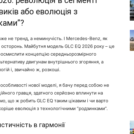
026: революція в сегменті
иків або еволюція з
ками”?
же не тренд, а неминучість. І Mercedes-Benz, як
ся осторонь. Майбутня модель GLC EQ 2026 року – це
реосмислити концепцію середньорозмірного
ьтернативу двигунам внутрішнього згоряння, а
гій і, звичайно ж, розкоші.
особливості нової моделі, я бачу перед собою не
ійного гравця, здатного серйозно вплинути на
мо, що ж робить GLC EQ таким цікавим і чи варто
скоріше еволюція з технологічними “родзинками”.
истичність в гармонії