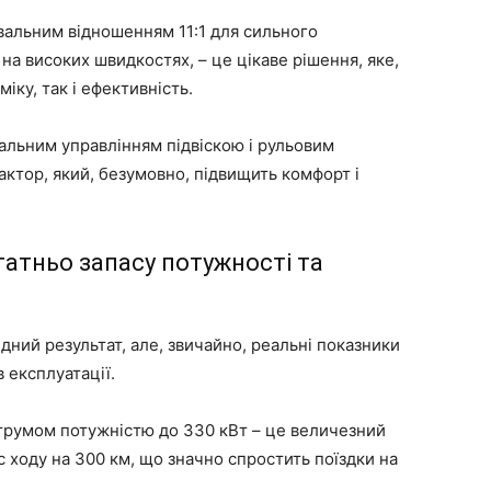
вальним відношенням 11:1 для сильного
 на високих швидкостях, – це цікаве рішення, яке,
іку, так і ефективність.
уальним управлінням підвіскою і рульовим
ктор, який, безумовно, підвищить комфорт і
татньо запасу потужності та
ідний результат, але, звичайно, реальні показники
 експлуатації.
трумом потужністю до 330 кВт – це величезний
 ходу на 300 км, що значно спростить поїздки на