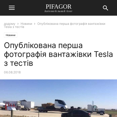
PIFAGOR
Автомобільний блог
додому
Новини
Опублікована перша фотографія вантажівки
Tesla з тестів
Новини
Опублікована перша
фотографія вантажівки Tesla
з тестів
06.08.2018