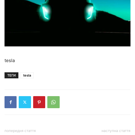
tesla
ТЕГИ
tesla
попередня стаття
наступна стаття