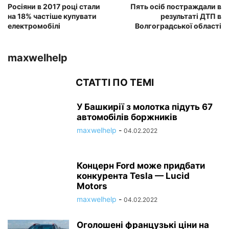
Росіяни в 2017 році стали
Пять осіб постраждали в
на 18% частіше купувати
результаті ДТП в
електромобілі
Волгоградської області
maxwelhelp
СТАТТІ ПО ТЕМІ
У Башкирії з молотка підуть 67
автомобілів боржників
maxwelhelp
-
04.02.2022
Концерн Ford може придбати
конкурента Tesla — Lucid
Motors
maxwelhelp
-
04.02.2022
Оголошені французькі ціни на