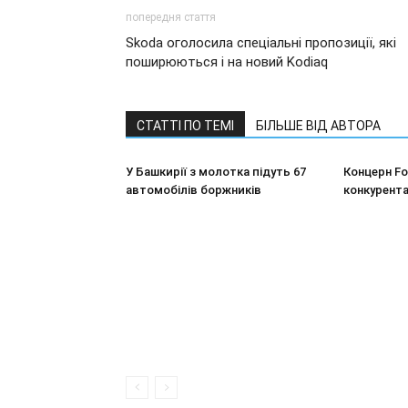
попередня стаття
Skoda оголосила спеціальні пропозиції, які
поширюються і на новий Kodiaq
СТАТТІ ПО ТЕМІ
БІЛЬШЕ ВІД АВТОРА
У Башкирії з молотка підуть 67
Концерн F
автомобілів боржників
конкурента