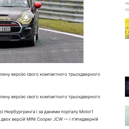
тя
со
влену версію свого компактного трьохдверного
влену версію свого компактного трьохдверного
і Нюрбургринга і за даними порталу Motor1
двох версій MINI Cooper JCW — і п’ятидверній