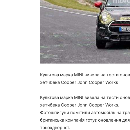
Культова марка MINI вивела на тести оно
хетчбека Cooper John Cooper Works
Культова марка MINI вивела на тести оно
хетчбека Cooper John Cooper Works.
Фотошпигуни помітили автомобіль на трас
британська компанія готує оновлення для 
трьохдверної.