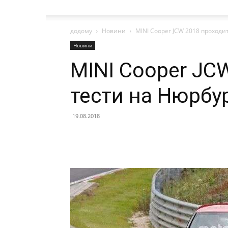
додому
Новини
MINI Cooper JCW 2018 проходи
Новини
MINI Cooper JC
тести на Нюрбу
19.08.2018