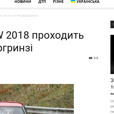
НОВИНИ
ДТП
РІЗНЕ
УКРАЇНСЬКА
ть тести на Нюрбургринзі
W 2018 проходить
ргринзі
515
З
т
ma
Ці
ре
tw