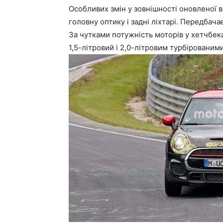
Особливих змін у зовнішності оновленої в
головну оптику і задні ліхтарі. Передбача
За чутками потужність моторів у хетчбек
1,5-літровий і 2,0-літровим турбірованим