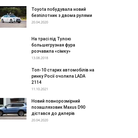
Toyota побудувала новий
безпілотник з двома рулями
20.04.2020
На трасі під Тулою
большегрузная фура
розчавила «сімку»
13.08.2018
Топ-10 старих автомобілів на
ринку Росії очолила LADA
2114
11.10.2021
Новий повнорозмірний
позашляховик Maxus D90
дістався до дилерів
20.04.2020