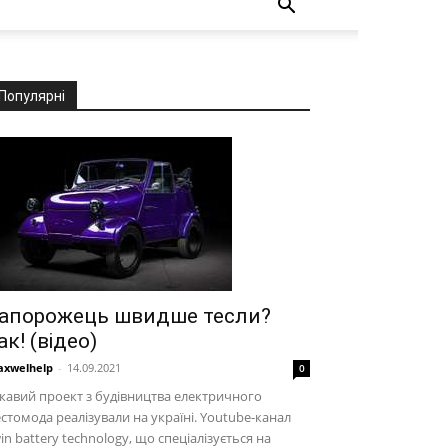
Популярні
апорожець швидше тесли?
ак! (відео)
xwelhelp
-
14.09.2021
0
кавий проект з будівництва електричного
стомода реалізували на україні. Youtube-канал
in battery technology, що спеціалізується на