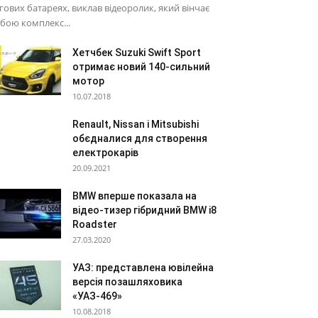
гових батареях, виклав відеоролик, який вінчає
бою комплекс...
Хетчбек Suzuki Swift Sport
отримає новий 140-сильний
мотор
10.07.2018
Renault, Nissan і Mitsubishi
обєдналися для створення
електрокарів
20.09.2021
BMW вперше показала на
відео-тизер гібридний BMW i8
Roadster
27.03.2020
УАЗ: представлена ювілейна
версія позашляховика
«УАЗ-469»
10.08.2018