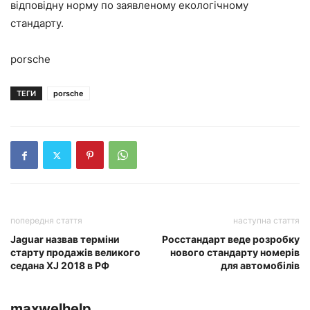
відповідну норму по заявленому екологічному
стандарту.
porsche
ТЕГИ
porsche
попередня стаття
наступна стаття
Jaguar назвав терміни
Росстандарт веде розробку
старту продажів великого
нового стандарту номерів
седана XJ 2018 в РФ
для автомобілів
maxwelhelp