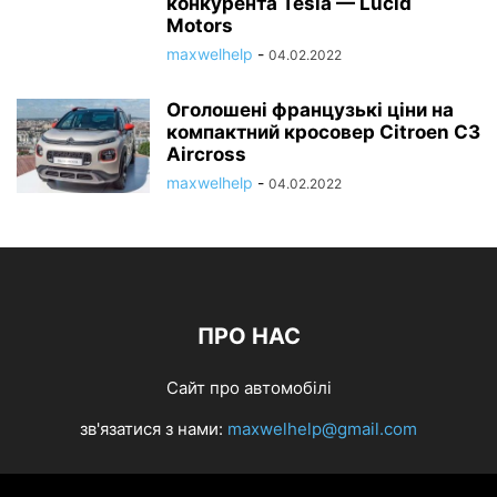
конкурента Tesla — Lucid
Motors
maxwelhelp
-
04.02.2022
Оголошені французькі ціни на
компактний кросовер Citroen C3
Aircross
maxwelhelp
-
04.02.2022
ПРО НАС
Сайт про автомобілі
зв'язатися з нами:
maxwelhelp@gmail.com