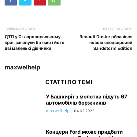
попередня стаття
наступна стаття
ДТП у Ставропольському
Renault Duster обзавівся
краї: загинули батько і його
новою спецверсией
дві маленькі дівчинки
Sandstorm Edition
maxwelhelp
СТАТТІ ПО ТЕМІ
У Башкирії з молотка підуть 67
автомобілів боржників
maxwelhelp
-
04.02.2022
Концерн Ford може придбати