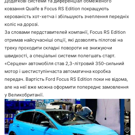
Додаткові системи та диференціал обмеженого
ковзання Quaife в Focus RS Edition покращують
керованість хот-хетча і збільшують зчеплення передніх
коліс на дорозі.
За словами пердставителей компанії, Focus RS Edition
отримав найсучасніші опції, які дозволять пілотові на
треку проходити складні повороти не знижуючи
швидкості, а спеціальні системи полегшать старт.
«Серцем» автомобіля став 2,3-літровий 350-сильний
мотор і шестиступінчаста автоматична коробка
передач. Вартість Ford Focus RS Edition поки не відома,
але на неї вже можна оформити попереднє замовлення
у Великобританії.