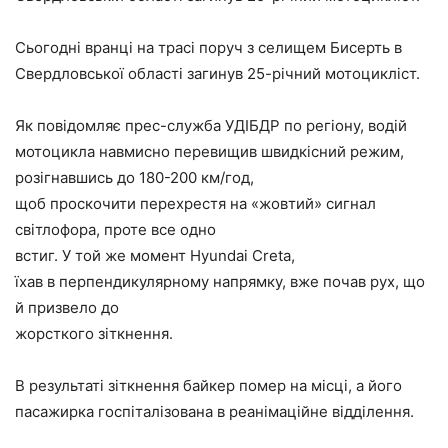
Сьогодні вранці на трасі поруч з селищем Бисерть в
Свердловської області загинув 25-річний мотоцикліст.
Як повідомляє прес-служба УДІБДР по регіону, водій
мотоцикла навмисно перевищив швидкісний режим,
розігнавшись до 180-200 км/год,
щоб проскочити перехрестя на «жовтий» сигнал
світлофора, проте все одно
встиг. У той же момент
Hyundai
Creta
,
їхав в перпендикулярному напрямку, вже почав рух, що
й призвело до
жорсткого зіткнення.
В результаті зіткнення байкер помер на місці, а його
пасажирка госпіталізована в реанімаційне відділення.