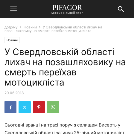
PIFAGOR
Автомобільний блог
додому
Новини
У Свердловській області лихач на
позашляховику на смерть переїхав мотоцикліста
Новини
У Свердловській області
лихач на позашляховику на
смерть переїхав
мотоцикліста
20.06.2018
Сьогодні вранці на трасі поруч з селищем Бисерть у
Свердловській області загинув 25-річний мотоцикліст.