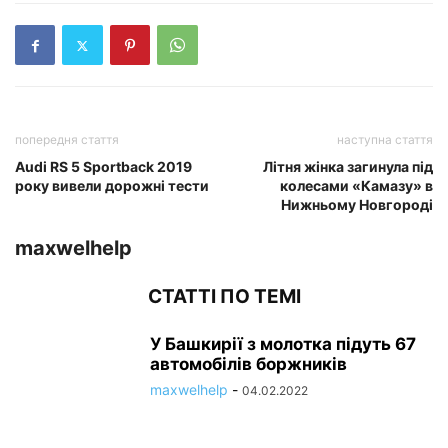
попередня стаття
наступна стаття
Audi RS 5 Sportback 2019
Літня жінка загинула під
року вивели дорожні тести
колесами «Камазу» в
Нижньому Новгороді
maxwelhelp
СТАТТІ ПО ТЕМІ
У Башкирії з молотка підуть 67
автомобілів боржників
maxwelhelp
-
04.02.2022