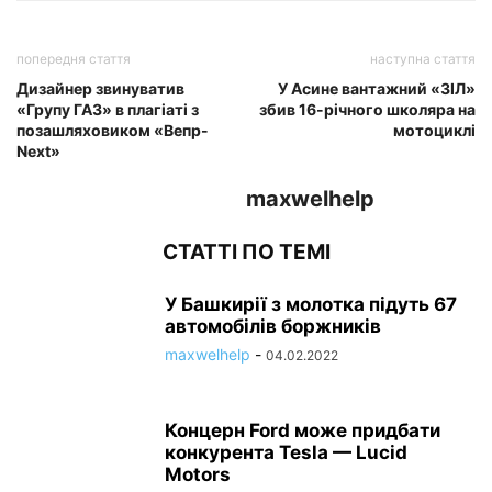
попередня стаття
наступна стаття
Дизайнер звинуватив
У Асине вантажний «ЗІЛ»
«Групу ГАЗ» в плагіаті з
збив 16-річного школяра на
позашляховиком «Вепр-
мотоциклі
Next»
maxwelhelp
СТАТТІ ПО ТЕМІ
У Башкирії з молотка підуть 67
автомобілів боржників
maxwelhelp
-
04.02.2022
Концерн Ford може придбати
конкурента Tesla — Lucid
Motors