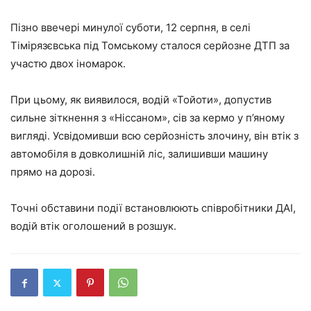
Пізно ввечері минулої суботи, 12 серпня, в селі
Тімірязєвська під Томському сталося серйозне ДТП за
участю двох іномарок.
При цьому, як виявилося, водій «Тойоти», допустив
сильне зіткнення з «Ніссаном», сів за кермо у п’яному
вигляді. Усвідомивши всю серйозність злочину, він втік з
автомобіля в довколишній ліс, залишивши машину
прямо на дорозі.
Точні обставини події встановлюють співробітники ДАІ,
водій втік оголошений в розшук.