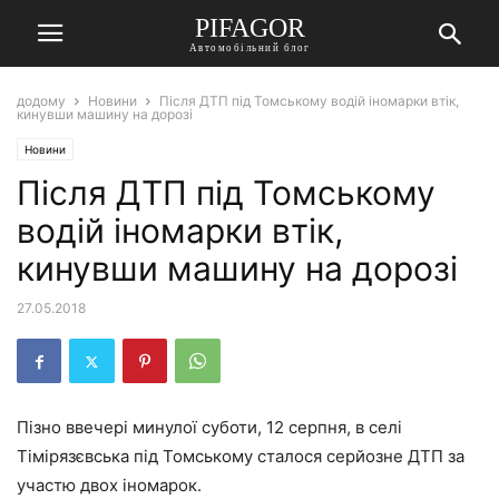
PIFAGOR
Автомобільний блог
додому
Новини
Після ДТП під Томському водій іномарки втік,
кинувши машину на дорозі
Новини
Після ДТП під Томському
водій іномарки втік,
кинувши машину на дорозі
27.05.2018
Пізно ввечері минулої суботи, 12 серпня, в селі
Тімірязєвська під Томському сталося серйозне ДТП за
участю двох іномарок.