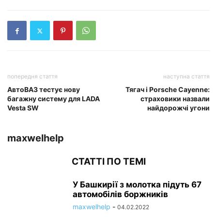
попередня стаття
наступна стаття
АвтоВАЗ тестує нову
Тягач і Porsche Cayenne:
багажну систему для LADA
страховики назвали
Vesta SW
найдорожчі угони
maxwelhelp
СТАТТІ ПО ТЕМІ
У Башкирії з молотка підуть 67
автомобілів боржників
maxwelhelp
-
04.02.2022