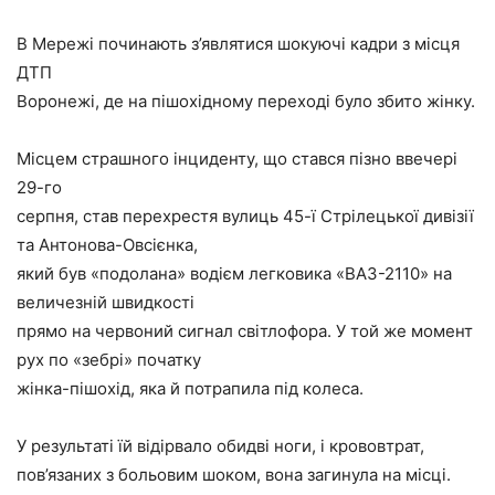
В Мережі починають з’являтися шокуючі кадри з місця
ДТП
Воронежі, де на пішохідному переході було збито жінку.
Місцем страшного інциденту, що стався пізно ввечері
29-го
серпня, став перехрестя вулиць 45-ї Стрілецької дивізії
та Антонова-Овсієнка,
який був «подолана» водієм легковика «ВАЗ-2110» на
величезній швидкості
прямо на червоний сигнал світлофора. У той же момент
рух по «зебрі» початку
жінка-пішохід, яка й потрапила під колеса.
У результаті їй відірвало обидві ноги, і крововтрат,
пов’язаних з больовим шоком, вона загинула на місці.