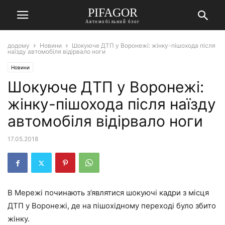
PIFAGOR
Автомобільний блог
додому
Новини
Шокуюче ДТП у Воронежі: жінку-пішохода після
наїзду автомобіля відірвало ноги
Новини
Шокуюче ДТП у Воронежі:
жінку-пішохода після наїзду
автомобіля відірвало ноги
17.05.2018
В Мережі починають з’являтися шокуючі кадри з місця
ДТП у Воронежі, де на пішохідному переході було збито
жінку.