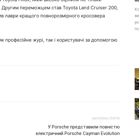
ma
офі. Другим переможцем став
Toyota
Land
Cruiser
200,
Ко
ив лаври кращого повнорозмірного кросовера
ве
ро
по
к професійне журі, так і користувачі за допомогою
наступна стаття
У Porsche представили повністю
електричний Porsche Cayman Evolution