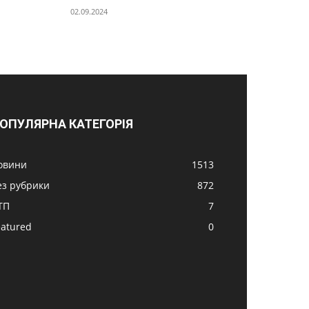
02.09.2024
ОПУЛЯРНА КАТЕГОРІЯ
овини
1513
ез рубрики
872
ТП
7
eatured
0