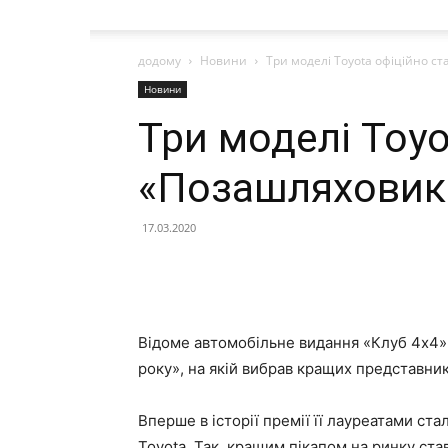
додому
Новини
Три моделі Toyota офіційно ст
Новини
Три моделі Toyo
«Позашляховика
17.03.2020
Відоме автомобільне видання «Клуб 4х4»
року», на якій вибрав кращих представни
Вперше в історії премії її лауреатами ста
Toyota
. Так, кращим пікапом на ринку ста