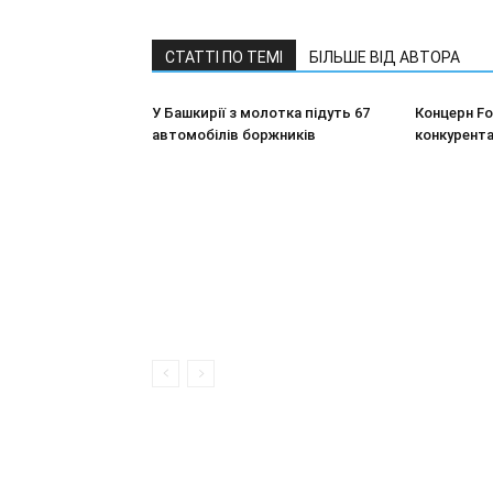
СТАТТІ ПО ТЕМІ
БІЛЬШЕ ВІД АВТОРА
У Башкирії з молотка підуть 67
Концерн F
автомобілів боржників
конкурента