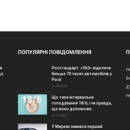
ПОПУЛЯРНІ ПОВІДОМЛЕННЯ
П
и
Росстандарт: «УАЗ» відкличе
Н
до
більше 70 тисяч автомобілів у
Б
Росії
21.04.2020
Д
F
Що таке інтервальне
голодування 18/6, і чи правда,
.
що воно допоможе...
02.12.2021
У Мережі зявився перший