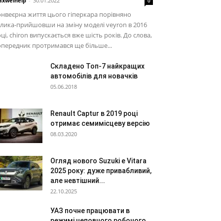
xwelhelp
-
30.01.2022
0
нвеєрна життя цього гіперкара порівняно
лика-прийшовши на зміну моделі veyron в 2016
ці, chiron випускається вже шість років. До слова,
передник протримався ще більше...
Складено Топ-7 найкращих
автомобілів для новачків
05.06.2018
Renault Captur в 2019 році
отримає семимісцеву версію
08.03.2020
Огляд нового Suzuki e Vitara
2025 року: дуже привабливий,
але невтішний...
22.10.2025
УАЗ почне працювати в
режимі неповного робочого