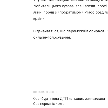
любителі цього кузова, але і завзяті пр
який, поряд з «побратимом»
Prado
розділ
країни.
Відзначається, що переможців обирають я
онлайн-голосування.
попередня стаття
Оренбург: після ДТП легковик залишилася
без передніх коліс