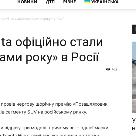
НОВИНИ
ДТП
РІЗНЕ
УКРАЇНСЬКА
али «Позашляховиками року» в Росії
ta офіційно стали
ми року» в Росії
462
 провів чергову щорічну премію «Позашляховик
ків сегменту
SUV
на російському ринку.
У
н
ли відразу три моделі, причому всі – однієї марки
в
Toyota
Hilux
, який високо оцінили не тільки