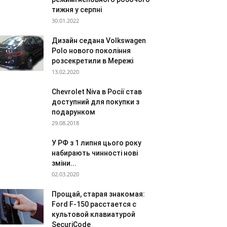
тижня у серпні
30.01.2022
Дизайн седана Volkswagen
Polo нового покоління
розсекретили в Мережі
13.02.2020
Chevrolet Niva в Росії став
доступний для покупки з
подарунком
29.08.2018
У РФ з 1 липня цього року
набирають чинності нові
зміни...
02.03.2020
Прощай, старая знакомая:
Ford F-150 расстается с
культовой клавиатурой
SecuriCode