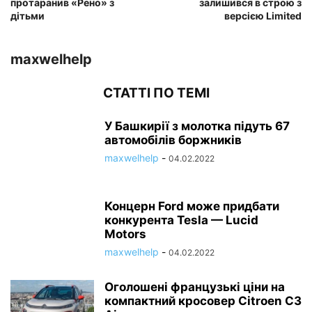
протаранив «Рено» з
залишився в строю з
дітьми
версією Limited
maxwelhelp
СТАТТІ ПО ТЕМІ
У Башкирії з молотка підуть 67
автомобілів боржників
maxwelhelp
-
04.02.2022
Концерн Ford може придбати
конкурента Tesla — Lucid
Motors
maxwelhelp
-
04.02.2022
Оголошені французькі ціни на
компактний кросовер Citroen C3