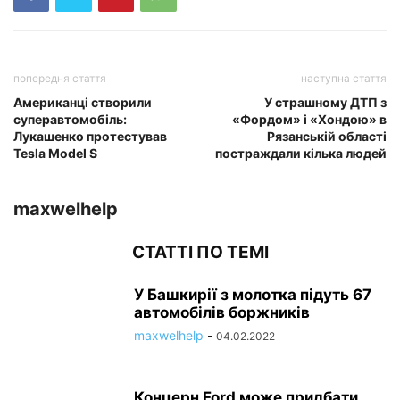
попередня стаття
наступна стаття
Американці створили
У страшному ДТП з
суперавтомобіль:
«Фордом» і «Хондою» в
Лукашенко протестував
Рязанській області
Tesla Model S
постраждали кілька людей
maxwelhelp
СТАТТІ ПО ТЕМІ
У Башкирії з молотка підуть 67
автомобілів боржників
maxwelhelp
-
04.02.2022
Концерн Ford може придбати