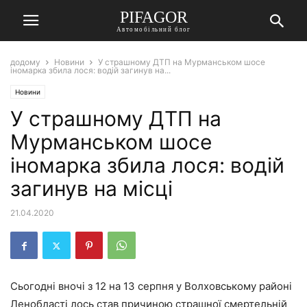
PIFAGOR
Автомобільний блог
додому
Новини
У страшному ДТП на Мурманськом шосе
іномарка збила лося: водій загинув на...
Новини
У страшному ДТП на
Мурманськом шосе
іномарка збила лося: водій
загинув на місці
21.04.2020
Сьогодні вночі з 12 на 13 серпня у Волховському районі
Ленобласті лось став причиною страшної смертельній