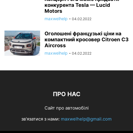
конкурента Tesla — Lucid
Motors
maxwelhelp
-
04.02.2022
Оголошені французькі ціни на
компактний кросовер Citroen C3
Aircross
maxwelhelp
-
04.02.2022
ПРО НАС
Сайт про автомобілі
зв'язатися з нами:
maxwelhelp@gmail.com