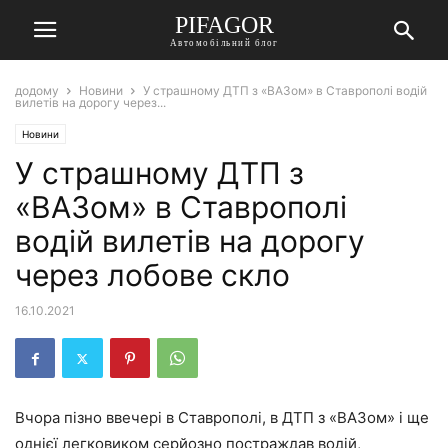
PIFAGOR
Автомобільний блог
додому
Новини
У страшному ДТП з «ВАЗом» в Ставрополі водій
вилетів на дорогу через...
Новини
У страшному ДТП з
«ВАЗом» в Ставрополі
водій вилетів на дорогу
через лобове скло
16.10.2021
Вчора пізно ввечері в Ставрополі, в ДТП з «ВАЗом» і ще
однієї легковиком серйозно постраждав водій,