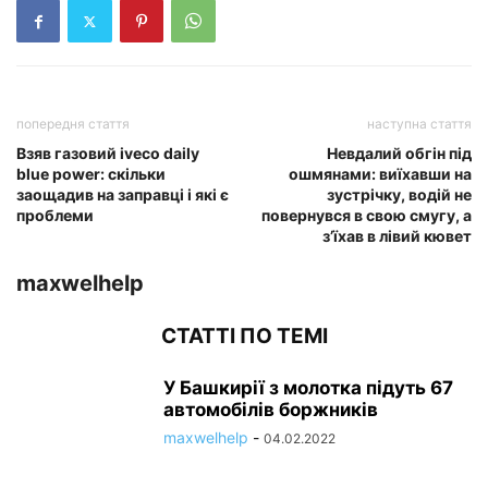
попередня стаття
наступна стаття
Взяв газовий iveco daily
Невдалий обгін під
blue power: скільки
ошмянами: виїхавши на
заощадив на заправці і які є
зустрічку, водій не
проблеми
повернувся в свою смугу, а
з’їхав в лівий кювет
maxwelhelp
СТАТТІ ПО ТЕМІ
У Башкирії з молотка підуть 67
автомобілів боржників
maxwelhelp
-
04.02.2022