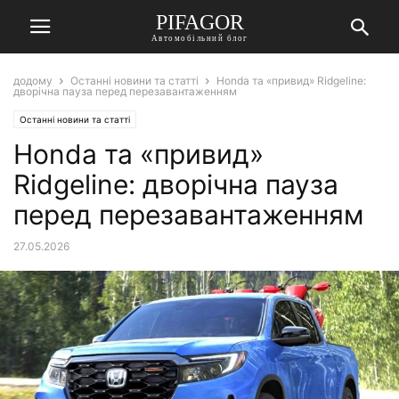
PIFAGOR
Автомобільний блог
додому
Останні новини та статті
Honda та «привид» Ridgeline:
дворічна пауза перед перезавантаженням
Останні новини та статті
Honda та «привид»
Ridgeline: дворічна пауза
перед перезавантаженням
27.05.2026