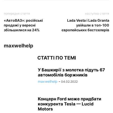
попередня стаття
наступна стаття
«АвтоВАЗ»: російські
Lada Vesta і Lada Granta
продажі у вересні
увійшли в топ-100
збільшилися на 24%
європейських бестселерів
maxwelhelp
СТАТТІ ПО ТЕМІ
У Башкирії з молотка підуть 67
автомобілів боржників
maxwelhelp
-
04.02.2022
Концерн Ford може придбати
конкурента Tesla — Lucid
Motors