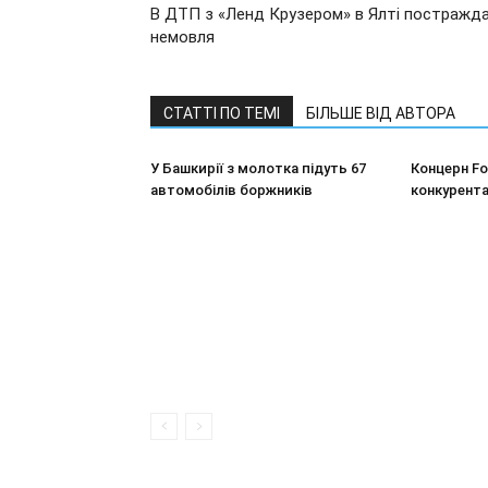
В ДТП з «Ленд Крузером» в Ялті постражд
немовля
СТАТТІ ПО ТЕМІ
БІЛЬШЕ ВІД АВТОРА
У Башкирії з молотка підуть 67
Концерн F
автомобілів боржників
конкурента