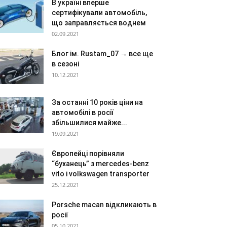
В україні вперше
сертифікували автомобіль,
що заправляється воднем
02.09.2021
Блог ім. Rustam_07 → все ще
в сезоні
10.12.2021
За останні 10 років ціни на
автомобілі в росії
збільшилися майже...
19.09.2021
Європейці порівняли
“буханець” з mercedes-benz
vito і volkswagen transporter
25.12.2021
Porsche macan відкликають в
росії
05.10.2021