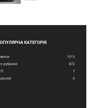
ОПУЛЯРНА КАТЕГОРІЯ
овини
1513
ез рубрики
872
ТП
7
eatured
0