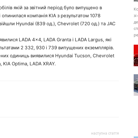
ma
білів якій за звітний період було випущено в
Ко
і опинилася компанія KIA з результатом 1078
зі
де
ійшли Hyundai (839 од.), Chevrolet (720 од.) та JAC
сп
pe
илися LADA 4×4, LADA Granta і LADA Largus, які
ультатами 2 332, 930 і 739 випущених екземплярів.
ених одиниць виявилися Hyundai Tucson, Chevrolet
a, KIA Optima, LADA XRAY.
наступна стаття