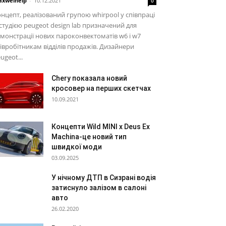
xwelhelp
-
10.12.2021
0
нцепт, реалізований групою whirpool у співпраці
 студією peugeot design lab призначений для
монстрації нових пароконвектоматів w6 і w7
івробітникам відділів продажів. Дизайнери
ugeot...
Chery показала новий
кросовер на перших скетчах
10.09.2021
Концепти Wild MINI x Deus Ex
Machina-це новий тип
швидкої моди
03.09.2025
У нічному ДТП в Сизрані водія
затиснуло залізом в салоні
авто
26.02.2020