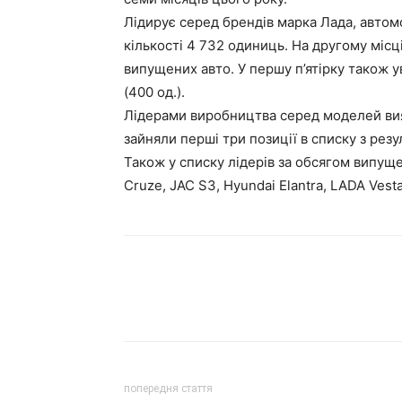
Лідирує серед брендів марка Лада, автомо
кількості 4 732 одиниць. На другому місц
випущених авто. У першу п’ятірку також ув
(400 од.).
Лідерами виробництва серед моделей вияв
зайняли перші три позиції в списку з рез
Також у списку лідерів за обсягом випущ
Cruze, JAC S3, Hyundai Elantra, LADA Vest
попередня стаття