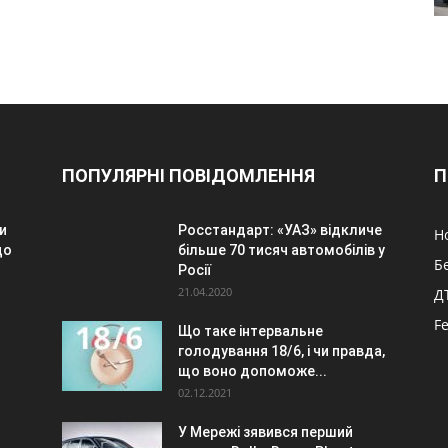
ПОПУЛЯРНІ ПОВІДОМЛЕННЯ
П
и
Росстандарт: «УАЗ» відкличе
Н
до
більше 70 тисяч автомобілів у
Б
Росії
21.04.2020
Д
F
Що таке інтервальне
голодування 18/6, і чи правда,
.
що воно допоможе...
02.12.2021
У Мережі зявився перший