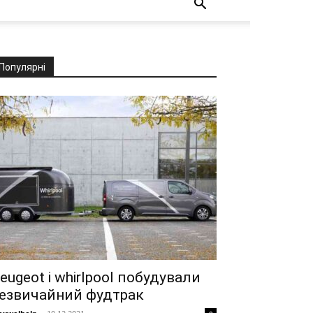
Популярні
eugeot і whirlpool побудували
езвичайний фудтрак