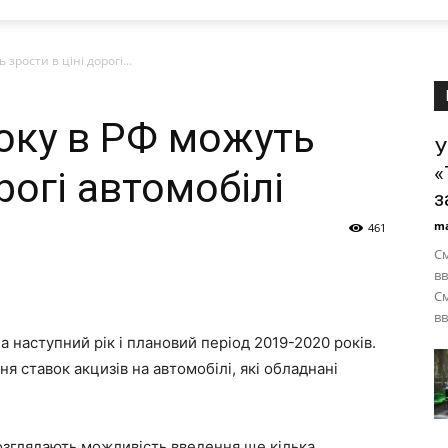
 зрости в ціні дорогі...
року в РФ можуть
У
«
рогі автомобілі
з
ma
461
См
вв
См
вв
 наступний рік і плановий період 2019-2020 років.
я ставок акцизів на автомобілі, які обладнані
розглядають можливість введення ще кілька