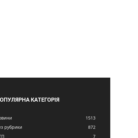
ОПУЛЯРНА КАТЕГОРІЯ
овини
1513
ез рубрики
872
ТП
7