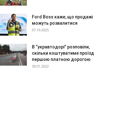
Ford Boss каже, що продажі
можуть розвалитися
07.10.2025
В “укравтодорі” розповіли,
скільки коштуватиме проїзд
першою платною дорогою
30.01.2022