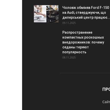
Чоловік обміняв Ford F-150
на Audi, стверджуючи, що
дилерський центр працює..
09.11.2025
Распространение
компактных роскошных
внедорожников: почему
седаны теряют
популярность
08.11.2025
ПР
Сайт