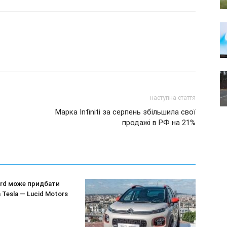
наступна стаття
Марка Infiniti за серпень збільшила свої
продажі в РФ на 21%
ord може придбати
 Tesla — Lucid Motors