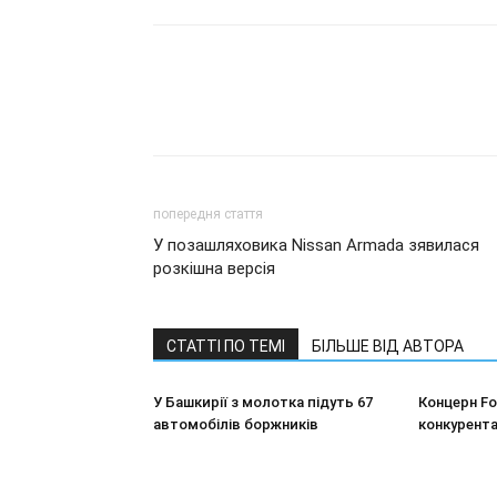
попередня стаття
У позашляховика Nissan Armada зявилася
розкішна версія
СТАТТІ ПО ТЕМІ
БІЛЬШЕ ВІД АВТОРА
У Башкирії з молотка підуть 67
Концерн F
автомобілів боржників
конкурента