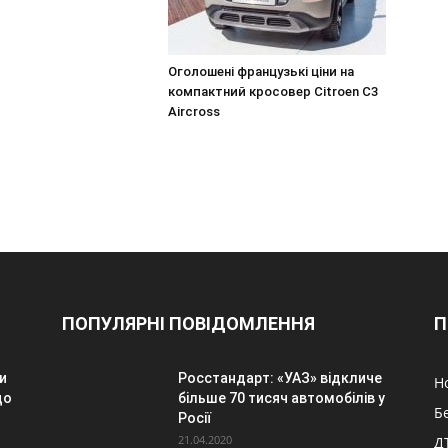
Оголошені французькі ціни на
компактний кросовер Citroen C3
Aircross
ПОПУЛЯРНІ ПОВІДОМЛЕННЯ
П
и
Росстандарт: «УАЗ» відкличе
Н
до
більше 70 тисяч автомобілів у
Б
Росії
21.04.2020
Д