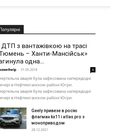
Популярні
 ДТП з вантажівкою на трасі
Тюмень – Ханти-Мансійськ»
агинула одна...
xwelhelp
-
31.05.2018
0
ертельна аварія була зафіксована напередодні
ечері в Нефтеюганском районі Югри.
ертельна аварія була зафіксована напередодні
ечері в Нефтеюганском районі Югри.
Geely привезе в росію
флагман kx11 і atlas pro з
моноприводом
28.12.2021