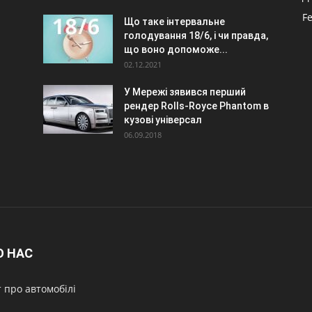
F
Що таке інтервальне
голодування 18/6, і чи правда,
.
що воно допоможе...
02.12.2021
У Мережі зявився перший
рендер Rolls-Royce Phantom в
кузові універсал
06.09.2018
О НАС
 про автомобілі