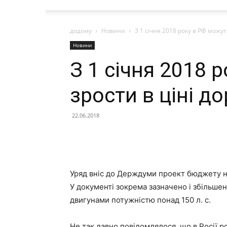
додому
Новини
З 1 січня 2018 року в РФ можуть
Новини
З 1 січня 2018 
зрости в ціні до
22.06.2018
Уряд вніс до Держдуми проект бюджету на
У документі зокрема зазначено і збільшенн
двигунами потужністю понад 150 л. с.
Не так давно повідомлялося, що в Росії 