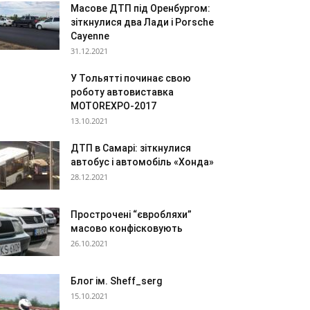
Масове ДТП під Оренбургом:
зіткнулися два Лади і Porsche
Cayenne
31.12.2021
У Тольятті починає свою
роботу автовиставка
MOTOREXPO-2017
13.10.2021
ДТП в Самарі: зіткнулися
автобус і автомобіль «Хонда»
28.12.2021
Прострочені “євробляхи”
масово конфісковують
26.10.2021
Блог ім. Sheff_serg
15.10.2021