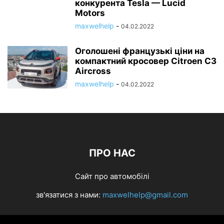
конкурента Tesla — Lucid
Motors
maxwelhelp
-
04.02.2022
Оголошені французькі ціни на
компактний кросовер Citroen C3
Aircross
maxwelhelp
-
04.02.2022
ПРО НАС
Сайт про автомобілі
зв'язатися з нами:
maxwelhelp@gmail.com