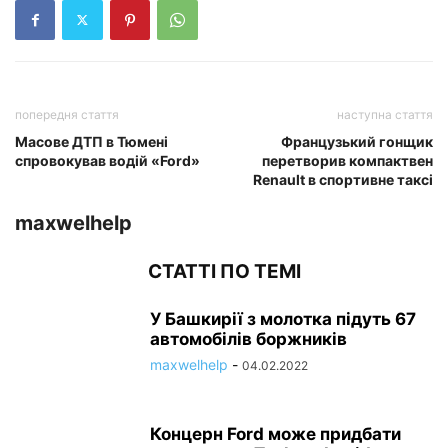
попередня стаття
наступна стаття
Масове ДТП в Тюмені
Французький гонщик
спровокував водій «Ford»
перетворив компактвен
Renault в спортивне таксі
maxwelhelp
СТАТТІ ПО ТЕМІ
У Башкирії з молотка підуть 67
автомобілів боржників
maxwelhelp
-
04.02.2022
Концерн Ford може придбати