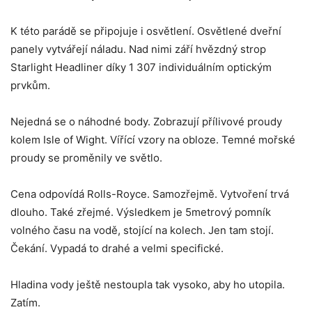
K této parádě se připojuje i osvětlení. Osvětlené dveřní
panely vytvářejí náladu. Nad nimi září hvězdný strop
Starlight Headliner díky 1 307 individuálním optickým
prvkům.
Nejedná se o náhodné body. Zobrazují přílivové proudy
kolem Isle of Wight. Vířící vzory na obloze. Temné mořské
proudy se proměnily ve světlo.
Cena odpovídá Rolls-Royce. Samozřejmě. Vytvoření trvá
dlouho. Také zřejmé. Výsledkem je 5metrový pomník
volného času na vodě, stojící na kolech. Jen tam stojí.
Čekání. Vypadá to drahé a velmi specifické.
Hladina vody ještě nestoupla tak vysoko, aby ho utopila.
Zatím.