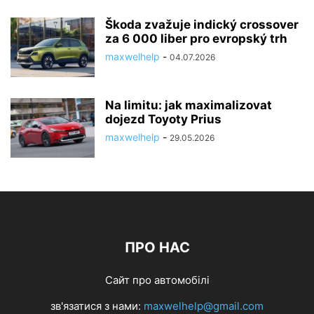
Škoda zvažuje indický crossover
za 6 000 liber pro evropský trh
maxwelhelp
-
04.07.2026
Na limitu: jak maximalizovat
dojezd Toyoty Prius
maxwelhelp
-
29.05.2026
ПРО НАС
Сайт про автомобілі
зв'язатися з нами:
maxwelhelp@gmail.com