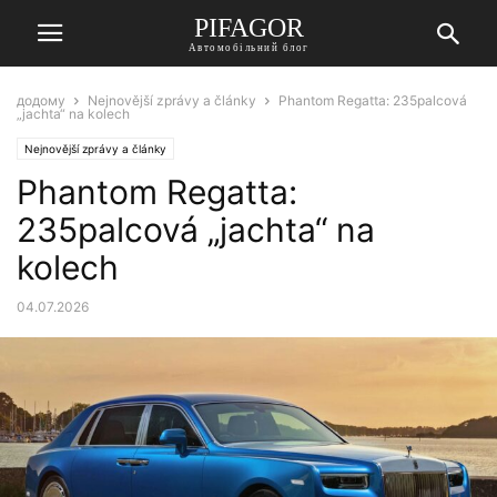
PIFAGOR
Автомобільний блог
додому
Nejnovější zprávy a články
Phantom Regatta: 235palcová
„jachta“ na kolech
Nejnovější zprávy a články
Phantom Regatta:
235palcová „jachta“ na
kolech
04.07.2026