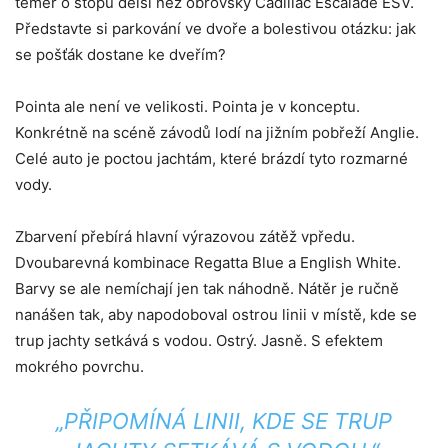
téměř o stopu delší než obrovský Cadillac Escalade ESV.
Představte si parkování ve dvoře a bolestivou otázku: jak
se pošťák dostane ke dveřím?
Pointa ale není ve velikosti. Pointa je v konceptu.
Konkrétně na scéně závodů lodí na jižním pobřeží Anglie.
Celé auto je poctou jachtám, které brázdí tyto rozmarné
vody.
Zbarvení přebírá hlavní výrazovou zátěž vpředu.
Dvoubarevná kombinace Regatta Blue a English White.
Barvy se ale nemíchají jen tak náhodně. Nátěr je ručně
nanášen tak, aby napodoboval ostrou linii v místě, kde se
trup jachty setkává s vodou. Ostrý. Jasně. S efektem
mokrého povrchu.
„PŘIPOMÍNÁ LINII, KDE SE TRUP