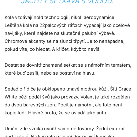
JACHTY SETKÁVÁ S VODOU.“
Kola vzdávají hold technologii, nikoli aerodynamice.
Leštěná kola na 22palcových ráfcích vypadají jako ocelové
navijáky, které najdete na skutečné palubní výbavě.
Chromové akcenty se na slunci třpytí. Je to nenápadné,
pokud víte, co hledat. A křičet, když to nevíš.
Dostat se dovnitř znamená setkat se s námořním tématem,
které buď zesílí, nebo se postaví na hlavu.
Sedadlo řidiče je obklopeno tmavě modrou kůží. Šití Grace
White běží podél švů jako provazy. Volant je také rozdělen
do dvou barevných zón. Pocit je námořní, ale toto není
kopie lodi. Hlavně proto, že se ovládá jako auto.
Umění zde vzniká uvnitř samotné továrny. Žádní externí
dodavatelé. Na konzole palubní desky visí kousek s