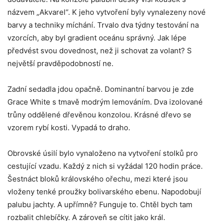
názvem „Akvarel“. K jeho vytvoření byly vynalezeny nové
barvy a techniky míchání. Trvalo dva týdny testování na
vzorcích, aby byl gradient oceánu správný. Jak lépe
předvést svou dovednost, než ji schovat za volant? S
největší pravděpodobností ne.
Zadní sedadla jdou opačně. Dominantní barvou je zde
Grace White s tmavě modrým lemováním. Dva izolované
trůny oddělené dřevěnou konzolou. Krásné dřevo se
vzorem rybí kosti. Vypadá to draho.
Obrovské úsilí bylo vynaloženo na vytvoření stolků pro
cestující vzadu. Každý z nich si vyžádal 120 hodin práce.
Šestnáct bloků královského ořechu, mezi které jsou
vloženy tenké proužky bolivarského ebenu. Napodobují
palubu jachty. A upřímně? Funguje to. Chtěl bych tam
rozbalit chlebíčky. A zároveň se cítit jako král.