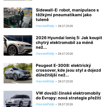
Sidewall-E: robot, manipulace s
těžkými pneumatikami jako
tuleně
maxwelhelp
-
28.07.2026
2026 Hyundai Ioniq 5: Jak koupit
chytrý elektromobil za méně
než...
maxwelhelp
-
28.07.2026
Peugeot E-3008: elektrický
crossover, kde jsou styl a dojezd
důležitější než...
maxwelhelp
-
28.07.2026
VW dováží čínské elektromobily
do Evropy: nová strategie přežití
maxwelhelp
-
28.07.2026