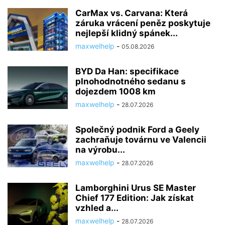
CarMax vs. Carvana: Která
záruka vrácení peněz poskytuje
nejlepší klidný spánek...
maxwelhelp
-
05.08.2026
BYD Da Han: specifikace
plnohodnotného sedanu s
dojezdem 1008 km
maxwelhelp
-
28.07.2026
Společný podnik Ford a Geely
zachraňuje továrnu ve Valencii
na výrobu...
maxwelhelp
-
28.07.2026
Lamborghini Urus SE Master
Chief 177 Edition: Jak získat
vzhled a...
maxwelhelp
-
28.07.2026