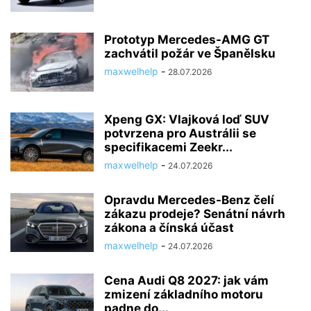
Prototyp Mercedes-AMG GT
zachvátil požár ve Španělsku
maxwelhelp
-
28.07.2026
Xpeng GX: Vlajková loď SUV
potvrzena pro Austrálii se
specifikacemi Zeekr...
maxwelhelp
-
24.07.2026
Opravdu Mercedes-Benz čelí
zákazu prodeje? Senátní návrh
zákona a čínská účast
maxwelhelp
-
24.07.2026
Cena Audi Q8 2027: jak vám
zmizení základního motoru
padne do...