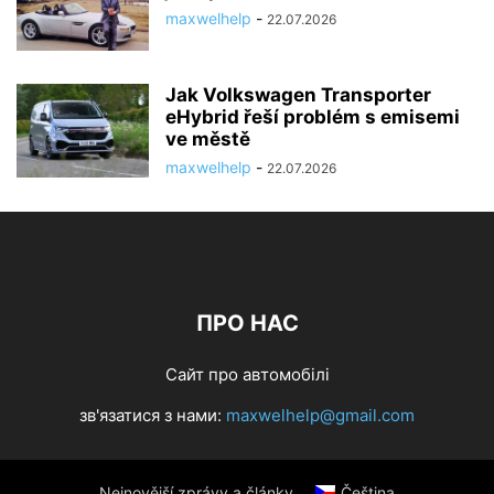
maxwelhelp
-
22.07.2026
Jak Volkswagen Transporter
eHybrid řeší problém s emisemi
ve městě
maxwelhelp
-
22.07.2026
ПРО НАС
Сайт про автомобілі
зв'язатися з нами:
maxwelhelp@gmail.com
Nejnovější zprávy a články
Čeština