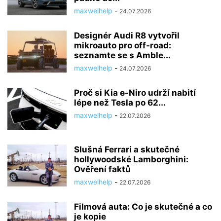
maxwelhelp
-
24.07.2026
Designér Audi R8 vytvořil
mikroauto pro off-road:
seznamte se s Amble...
maxwelhelp
-
24.07.2026
Proč si Kia e-Niro udrží nabití
lépe než Tesla po 62...
maxwelhelp
-
22.07.2026
Slušná Ferrari a skutečné
hollywoodské Lamborghini:
Ověření faktů
maxwelhelp
-
22.07.2026
Filmová auta: Co je skutečné a co
je kopie