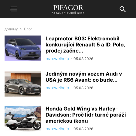
PIFAGOR
Автомобільний блог
додому
Блог
Leapmotor B03: Elektromobil
konkurující Renault 5 a ID. Polo,
prodej začne...
maxwelhelp
-
05.08.2026
Jediným novým vozem Audi v
USA je RS6 Avant: co bude...
maxwelhelp
-
05.08.2026
Honda Gold Wing vs Harley-
Davidson: Proč lídr turné poráží
americkou ikonu
maxwelhelp
-
05.08.2026