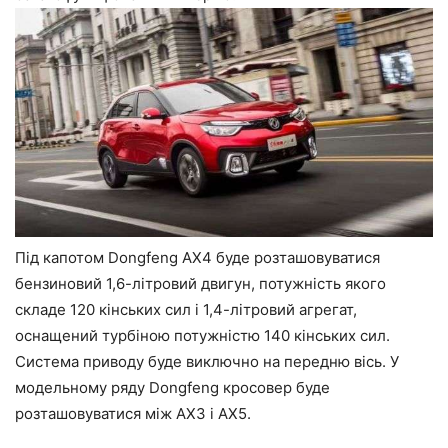
Під капотом Dongfeng AX4 буде розташовуватися
бензиновий 1,6-літровий двигун, потужність якого
складе 120 кінських сил і 1,4-літровий агрегат,
оснащений турбіною потужністю 140 кінських сил.
Система приводу буде виключно на передню вісь. У
модельному ряду Dongfeng кросовер буде
розташовуватися між AX3 і AX5.