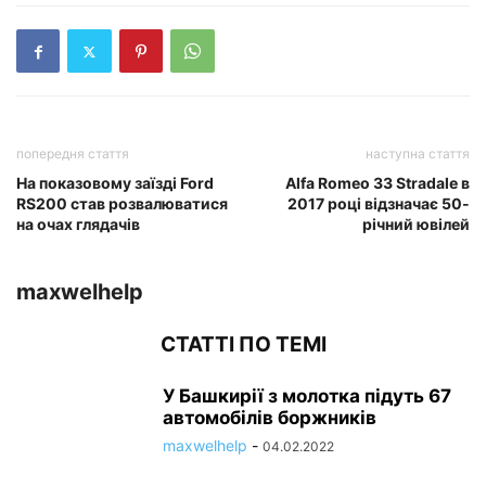
попередня стаття
наступна стаття
На показовому заїзді Ford
Alfa Romeo 33 Stradale в
RS200 став розвалюватися
2017 році відзначає 50-
на очах глядачів
річний ювілей
maxwelhelp
СТАТТІ ПО ТЕМІ
У Башкирії з молотка підуть 67
автомобілів боржників
maxwelhelp
-
04.02.2022