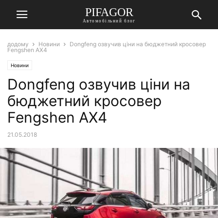
PIFAGOR
Автомобільний блог
додому
Новини
Dongfeng озвучив ціни на бюджетний кросовер
Fengshen AX4
Новини
Dongfeng озвучив ціни на
бюджетний кросовер
Fengshen AX4
21.05.2018