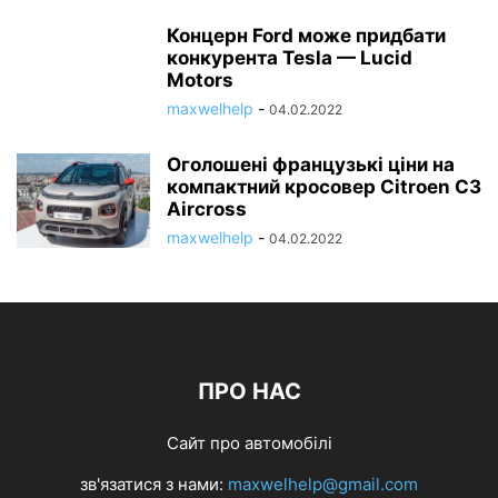
Концерн Ford може придбати
конкурента Tesla — Lucid
Motors
maxwelhelp
-
04.02.2022
Оголошені французькі ціни на
компактний кросовер Citroen C3
Aircross
maxwelhelp
-
04.02.2022
ПРО НАС
Сайт про автомобілі
зв'язатися з нами:
maxwelhelp@gmail.com