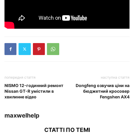
попередня стаття
наступна стаття
NISMO 12-годинний ремонт
Dongfeng озвучив ціни на
Nissan GT-R умістили в
бюджетний кросовер
хвилинне відео
Fengshen AX4
maxwelhelp
СТАТТІ ПО ТЕМІ