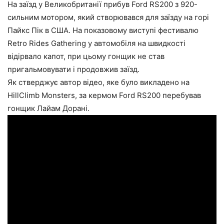
На заїзд у Великобританії прибув Ford RS200 з 920-
сильним мотором, який створювався для заїзду на горі
Пайкс Пік в США. На показовому виступі фестивалю
Retro Rides Gathering у автомобіля на швидкості
відірвало капот, при цьому гонщик не став
пригальмовувати і продовжив заїзд.
Як стверджує автор відео, яке було викладено на
HillClimb Monsters, за кермом Ford RS200 перебував
гонщик Лайам Дорані.