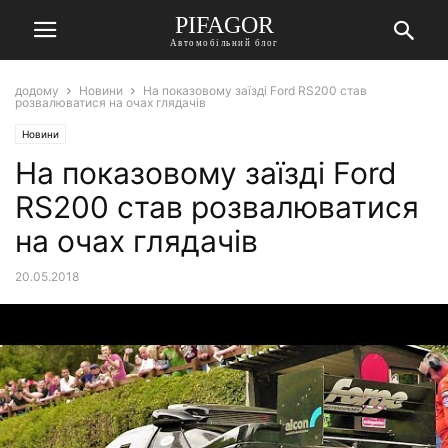
PIFAGOR
Автомобільний блог
додому
Новини
На показовому заїзді Ford RS200 став
розвалюватися на очах глядачів
Новини
На показовому заїзді Ford
RS200 став розвалюватися
на очах глядачів
20.05.2018