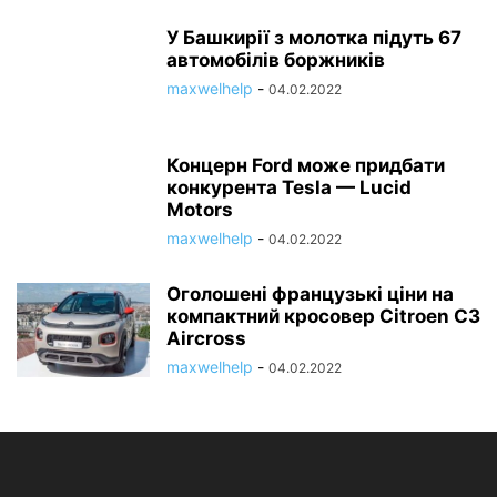
У Башкирії з молотка підуть 67
автомобілів боржників
maxwelhelp
-
04.02.2022
Концерн Ford може придбати
конкурента Tesla — Lucid
Motors
maxwelhelp
-
04.02.2022
Оголошені французькі ціни на
компактний кросовер Citroen C3
Aircross
maxwelhelp
-
04.02.2022