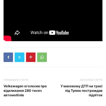
попередня стаття
наступна стаття
Volkswagen оголосив про
У масовому ДТП на трасі
відкликання 280 тисяч
під Тулою постраждав
автомобілів
підліток