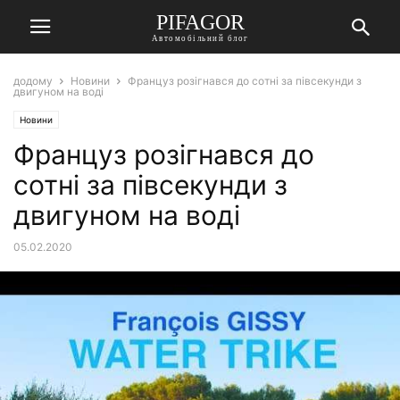
PIFAGOR
Автомобільний блог
додому
Новини
Француз розігнався до сотні за півсекунди з
двигуном на воді
Новини
Француз розігнався до
сотні за півсекунди з
двигуном на воді
05.02.2020