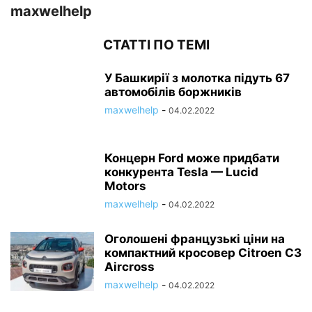
maxwelhelp
СТАТТІ ПО ТЕМІ
У Башкирії з молотка підуть 67
автомобілів боржників
maxwelhelp
-
04.02.2022
Концерн Ford може придбати
конкурента Tesla — Lucid
Motors
maxwelhelp
-
04.02.2022
Оголошені французькі ціни на
компактний кросовер Citroen C3
Aircross
maxwelhelp
-
04.02.2022