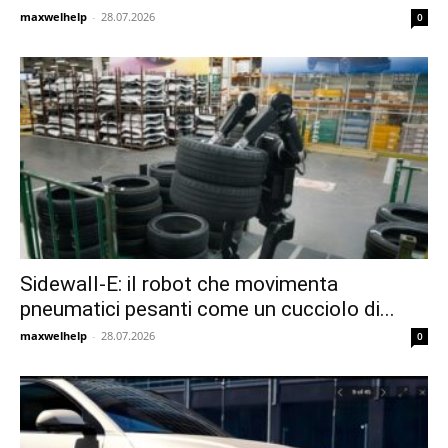
maxwelhelp
-
28.07.2026
0
Sidewall-E: il robot che movimenta
pneumatici pesanti come un cucciolo di...
maxwelhelp
-
28.07.2026
0