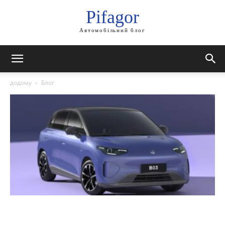
Pifagor
Автомобільний блог
додому
Блог