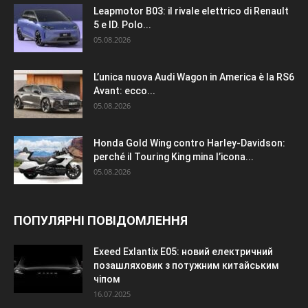
Leapmotor B03: il rivale elettrico di Renault
5 e ID. Polo...
05.08.2026
L’unica nuova Audi Wagon in America è la RS6
Avant: ecco...
05.08.2026
Honda Gold Wing contro Harley-Davidson:
perché il Touring King mina l’icona...
05.08.2026
ПОПУЛЯРНІ ПОВІДОМЛЕННЯ
Exeed Exlantix E05: новий електричний
позашляховик з потужним китайським
чіпом
16.07.2025