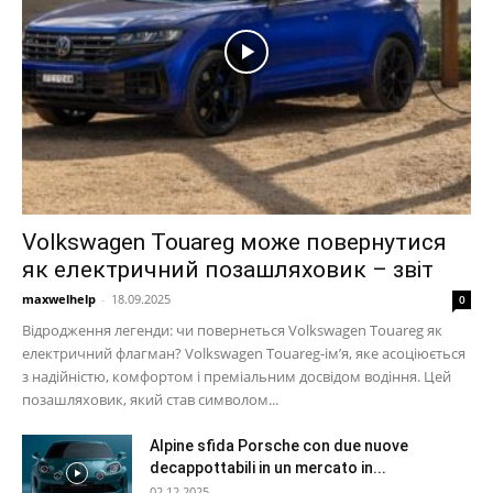
Volkswagen Touareg може повернутися
як електричний позашляховик – звіт
maxwelhelp
-
18.09.2025
0
Відродження легенди: чи повернеться Volkswagen Touareg як
електричний флагман? Volkswagen Touareg-ім’я, яке асоціюється
з надійністю, комфортом і преміальним досвідом водіння. Цей
позашляховик, який став символом...
Alpine sfida Porsche con due nuove
decappottabili in un mercato in...
02.12.2025